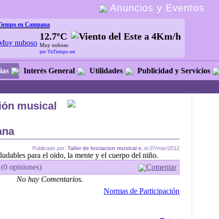
Anuncios y Eventos
Tiempo en Campana
12.7ºC
Muy nuboso
por TuTiempo.net
ias
Interés General
Utilidades
Publicidad y Servicios
ción musical
ana
Publicado por:
Taller de Iniciacion musical e
, el 07/mar/2012
udables para el oido, la mente y el cuerpo del niño.
 (0 opiniones)
Comentar
No hay Comentarios.
Normas de Participación