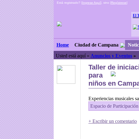
Está registrado? [
Ingrese Aquí
], sino [
Regístrese
]
El 
Ciudad de Campana
Notic
Home
Usted está aquí »
Anuncios y Eventos
»
Taller de inicia
para
niños en Camp
Experiencias musicales sal
Espacio de Participación
+ Escribir un comentario