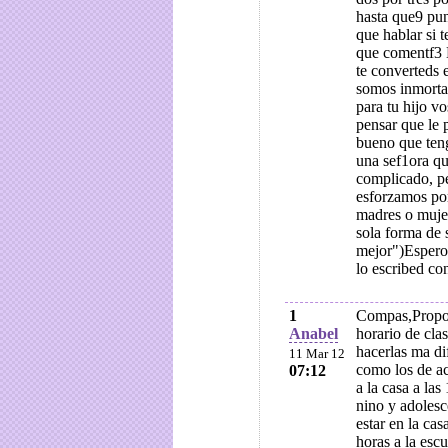
hasta que9 pun
que hablar si 
que comentf3 
te converteds
somos inmortal
para tu hijo vo
pensar que le 
bueno que ten
una sef1ora qu
complicado, pe
esforzamos po
madres o mujer
sola forma de 
mejor")Espero 
lo escribed co
1
Compas,Propon
Anabel
horario de cla
hacerlas ma dif
11 Mar 12
como los de ac
07:12
a la casa a la
nino y adolesc
estar en la ca
horas a la esc