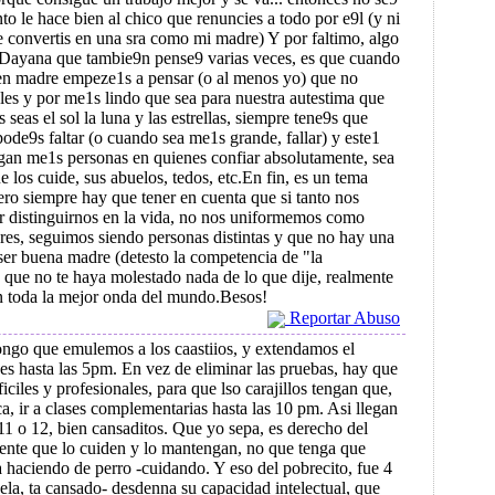
to le hace bien al chico que renuncies a todo por e9l (y ni
te convertis en una sra como mi madre) Y por faltimo, algo
Dayana que tambie9n pense9 varias veces, es que cuando
 en madre empeze1s a pensar (o al menos yo) que no
es y por me1s lindo que sea para nuestra autestima que
s seas el sol la luna y las estrellas, siempre tene9s que
pode9s faltar (o cuando sea me1s grande, fallar) y este1
gan me1s personas en quienes confiar absolutamente, sea
e los cuide, sus abuelos, tedos, etc.En fin, es un tema
ro siempre hay que tener en cuenta que si tanto nos
r distinguirnos en la vida, no nos uniformemos como
es, seguimos siendo personas distintas y que no hay una
ser buena madre (detesto la competencia de "la
que no te haya molestado nada de lo que dije, realmente
n toda la mejor onda del mundo.Besos!
Reportar Abuso
go que emulemos a los caastiios, y extendamos el
ses hasta las 5pm. En vez de eliminar las pruebas, hay que
iciles y profesionales, para que lso carajillos tengan que,
a, ir a clases complementarias hasta las 10 pm. Asi llegan
s 11 o 12, bien cansaditos. Que yo sepa, es derecho del
ente que lo cuiden y lo mantengan, no que tenga que
sa haciendo de perro -cuidando. Y eso del pobrecito, fue 4
uela, ta cansado- desdenna su capacidad intelectual, que