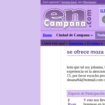
Está registrado? [
Ingrese Aquí
], sino [
Regístrese
]
El 
Home
Ciudad de Campana
Noti
Usted está aquí »
Anuncios y Eventos
»
se ofrece moza 
hola que tal soy johanna,
experiencia en la atenci
15, por favor escucho pr
shoana94@hotmail.com o
Espacio de Participación
2
Y esto nos lle
Ryan
branneao en lo