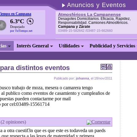
Anuncios y Eventos
Tiempo en Campana
Atmosféricos La Campanense
Desagotes Domiciliarios. Eficacia, Rapidez,
6.3ºC
Responsabilidad. Camiones Atmosféricos.
Campana y Zárate
Despejado
03489-15-582642 /03487-15-662660
por TuTiempo.net
cias
Interés General
Utilidades
Publicidad y Servicios
para distintos eventos
Publicado por:
johanna
, el 18/nov/2011
 busco trabajo de moza, mesera o camarera tengo
on al publico como eventos de casamiento y cumpleaños de
opuestas pueden contactarme por mail
 por cel:03489-15561714
 (2 opiniones)
Comentar
va a otra cuestif3n que es que este es todaveda un paeds
 que respecta a las leyes de maternidad y primera