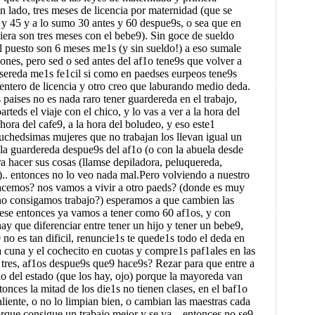
un lado, tres meses de licencia por maternidad (que se
 y 45 y a lo sumo 30 antes y 60 despue9s, o sea que en
uiera son tres meses con el bebe9). Sin goce de sueldo
 puesto son 6 meses me1s (y sin sueldo!) a eso sumale
ones, pero sed o sed antes del af1o tene9s que volver a
 sereda me1s fe1cil si como en paedses eurpeos tene9s
ntero de licencia y otro creo que laburando medio deda.
 paises no es nada raro tener guardereda en el trabajo,
teds el viaje con el chico, y lo vas a ver a la hora del
hora del cafe9, a la hora del boludeo, y eso este1
uchedsimas mujeres que no trabajan los llevan igual un
 la guardereda despue9s del af1o (o con la abuela desde
a hacer sus cosas (llamse depiladora, peluquereda,
).. entonces no lo veo nada mal.Pero volviendo a nuestro
acemos? nos vamos a vivir a otro paeds? (donde es muy
no consigamos trabajo?) esperamos a que cambien las
 ese entonces ya vamos a tener como 60 af1os, y con
hay que diferenciar entre tener un hijo y tener un bebe9,
 no es tan dificil, renuncie1s te quede1s todo el deda en
a cuna y el cochecito en cuotas y compre1s paf1ales en las
, tres, af1os despue9s que9 hace9s? Rezar para que entre a
o del estado (que los hay, ojo) porque la mayoreda van
tonces la mitad de los die1s no tienen clases, en el baf1o
liente, o no lo limpian bien, o cambian las maestras cada
orque consigue un trabajo mejor y se va... entonces no se9