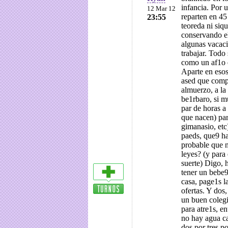
infancia. Por 
12 Mar 12
reparten en 45
23:55
teoreda ni siq
conservando el
algunas vacaci
trabajar. Todo
como un af1o e
Aparte en esos
ased que compar
almuerzo, a la 
be1rbaro, si m
par de horas a
que nacen) par
gimanasio, etc
paeds, que9 h
probable que 
leyes? (y para
suerte) Digo, 
tener un bebe9
casa, page1s l
ofertas. Y dos
un buen colegi
para atre1s, en
no hay agua ca
dos por tres p