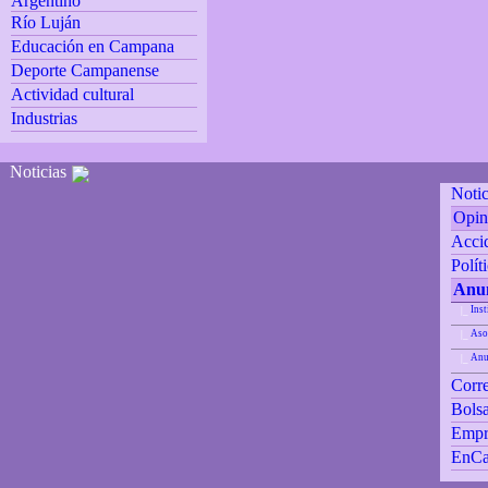
Argentino
Río Luján
Educación en Campana
Deporte Campanense
Actividad cultural
Industrias
Noticias
Notic
Opin
Accid
Polít
Anun
Inst
|_
Aso
|_
Anu
|_
Corre
Bolsa
Empr
EnCa