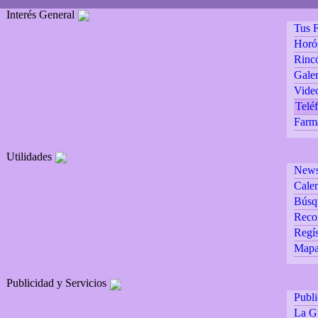
Interés General
Tus F
Horó
Rincó
Galer
Vide
Teléf
Farm
Utilidades
Newsl
Calen
Búsq
Reco
Regís
Mapa 
Publicidad y Servicios
Publ
La G