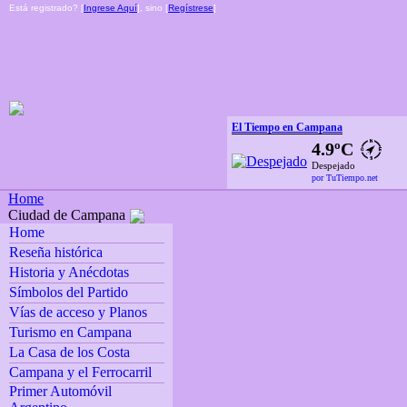
Está registrado? [
Ingrese Aquí
], sino [
Regístrese
]
El Tiempo en Campana
4.9ºC
Despejado
por TuTiempo.net
Home
Ciudad de Campana
Home
Reseña histórica
Historia y Anécdotas
Símbolos del Partido
Vías de acceso y Planos
Turismo en Campana
La Casa de los Costa
Campana y el Ferrocarril
Primer Automóvil