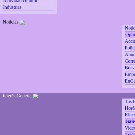
Actividad cultural
Industrias
Noticias
Notic
Opin
Accid
Polít
Anun
Corre
Bolsa
Empr
EnCa
Interés General
Tus F
Horó
Rincó
Gale
Vide
Teléf