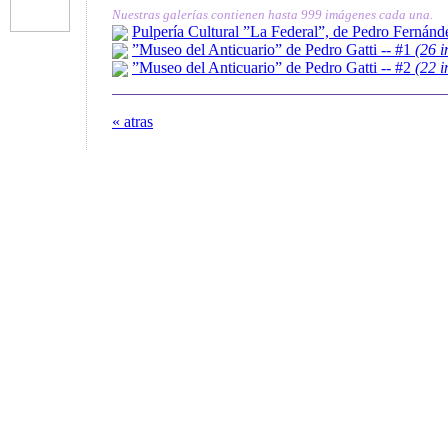
Nuestras galerías contienen hasta 999 imágenes cada una.
Pulpería Cultural ”La Federal”, de Pedro Fernán
”Museo del Anticuario” de Pedro Gatti -- #1
(26 
”Museo del Anticuario” de Pedro Gatti -- #2
(22 
« atras