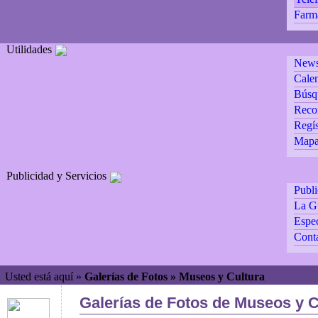
Farm
Utilidades
Newsl
Calen
Búsq
Reco
Regís
Mapa 
Publicidad y Servicios
Publ
La G
Espec
Cont
Usted está aquí »
Galerías de Fotos » Museos y Cultura
Galerías de Fotos de Museos y C