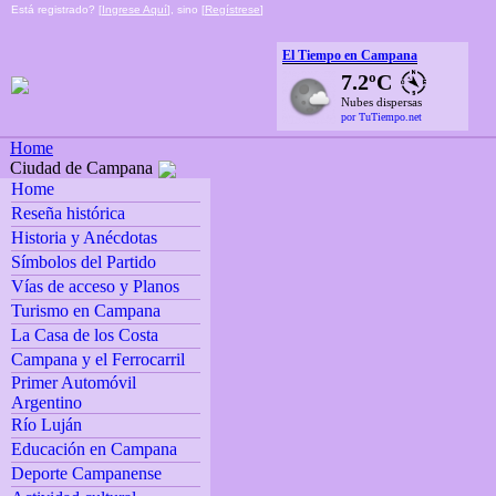
Está registrado? [
Ingrese Aquí
], sino [
Regístrese
]
El Tiempo en Campana
7.2ºC
Nubes dispersas
por TuTiempo.net
Home
Ciudad de Campana
Home
Reseña histórica
Historia y Anécdotas
Símbolos del Partido
Vías de acceso y Planos
Turismo en Campana
La Casa de los Costa
Campana y el Ferrocarril
Primer Automóvil
Argentino
Río Luján
Educación en Campana
Deporte Campanense