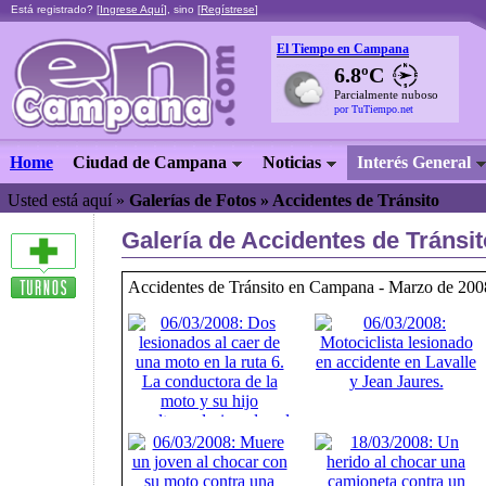
Está registrado? [
Ingrese Aquí
], sino [
Regístrese
]
El Tiempo en Campana
6.8ºC
Parcialmente nuboso
por TuTiempo.net
Home
Ciudad de Campana
Noticias
Interés General
Usted está aquí »
Galerías de Fotos » Accidentes de Tránsito
Galería de Accidentes de Tránsit
Accidentes de Tránsito en Campana - Marzo de 200