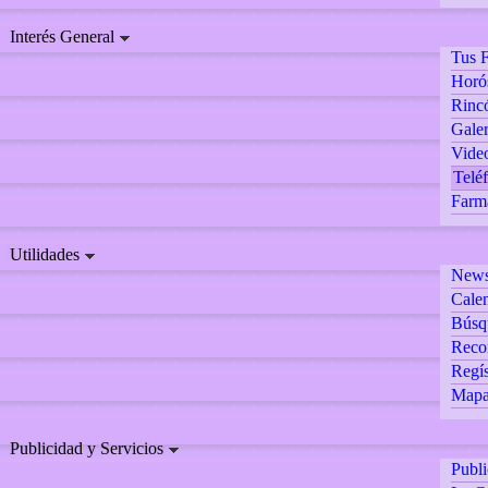
Interés General
Tus F
Horó
Rincó
Galer
Vide
Teléf
Farm
Utilidades
Newsl
Calen
Búsq
Reco
Regís
Mapa 
Publicidad y Servicios
Publ