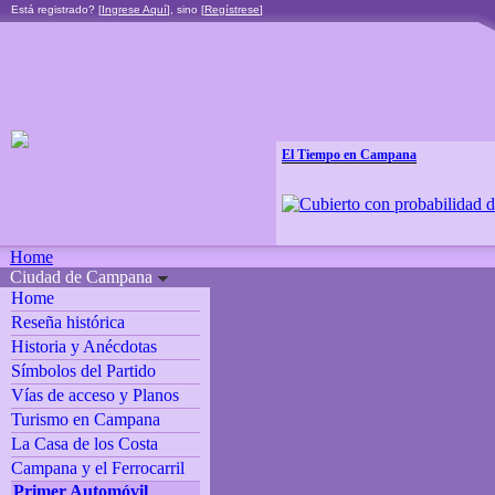
Está registrado? [
Ingrese Aquí
], sino [
Regístrese
]
El Tiempo en Campana
Home
Ciudad de Campana
Home
Reseña histórica
Historia y Anécdotas
Símbolos del Partido
Vías de acceso y Planos
Turismo en Campana
La Casa de los Costa
Campana y el Ferrocarril
Primer Automóvil