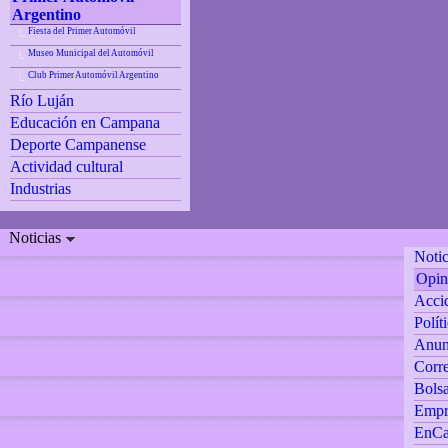
Argentino
Fiesta del Primer Automóvil
|_
Museo Municipal del Automóvil
|_
Club Primer Automóvil Argentino
|_
Río Luján
Educación en Campana
Deporte Campanense
Actividad cultural
Industrias
Noticias
Notic
Opin
Accid
Polít
Anun
Corre
Bolsa
Empr
EnCa