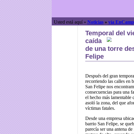
Usted está aquí »
Noticias
»
vía EnCamp
Temporal del vi
caída
de una torre de
Felipe
Después del gran temporal
recorriendo las calles en b
San Felipe nos encontra
consecuencias para una fa
el hecho más lamentable 
asoló la zona, del que af
víctimas fatales.
Desde una empresa ubica
barrio San Felipe, se queb
parecía ser una antena d