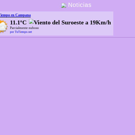
Noticias
Tiempo en Campana
11.1ºC
Parcialmente nuboso
por TuTiempo.net