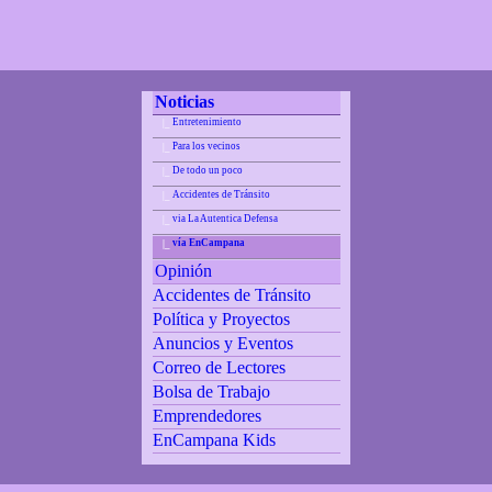
Noticias
Entretenimiento
|_
Para los vecinos
|_
De todo un poco
|_
Accidentes de Tránsito
|_
via La Autentica Defensa
|_
vía EnCampana
|_
Opinión
Accidentes de Tránsito
Política y Proyectos
Anuncios y Eventos
Correo de Lectores
Bolsa de Trabajo
Emprendedores
EnCampana Kids