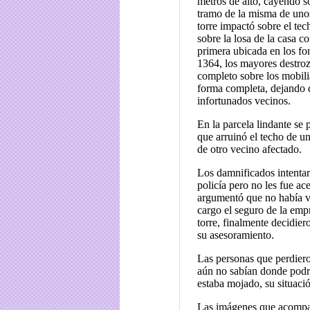
metros de alto, cayendo s
tramo de la misma de uno
torre impactó sobre el tec
sobre la losa de la casa c
primera ubicada en los f
1364, los mayores destroz
completo sobre los mobili
forma completa, dejando 
infortunados vecinos.
En la parcela lindante se 
que arruinó el techo de un
de otro vecino afectado.
Los damnificados intentar
policía pero no les fue ace
argumentó que no había v
cargo el seguro de la emp
torre, finalmente decidier
su asesoramiento.
Las personas que perdiero
aún no sabían donde podr
estaba mojado, su situaci
Las imágenes que acompañ