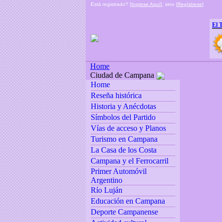
Está registrado? [
Ingrese Aquí
], sino [
Regístrese
]
El 
Home
Ciudad de Campana
Home
Reseña histórica
Historia y Anécdotas
Símbolos del Partido
Vías de acceso y Planos
Turismo en Campana
La Casa de los Costa
Campana y el Ferrocarril
Primer Automóvil
Argentino
Río Luján
Educación en Campana
Deporte Campanense