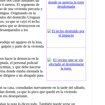
obre dos casas lindantes un
s 6 metros. El segmento de
ho de una vivienda precaria y
ontigua. Originando en la
ondos del domicilio Uruguay
os, ya que se cayó el techo
arios que se destruyeron en
desamparados a los
produjo un agujero en la losa,
 galpón y parte de la vivienda
on hacer la denuncia en la
ptada, el personal policial
ictimas, y que debe hacerse
resa donde estaba montada la
on dirigirse a un abogado para
n su casa, consultadas nuevamente en la tarde del sábado,
ían dormir, ya que lo poco que quedó en la viviendo
ón era desesperante.
an la nota lo dicen todo. También puede verse un