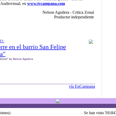
 Audiovisual, en
www.tvcampana.com
Nelson Aguilera - Critica Zonal
Productor independiente
l en
www.tvcampana.com
11:
rre en el barrio San Felipe
da"
aZonal" by Nelson Aguilera
vía EnCampana
ónimos)
Se han visto 59184