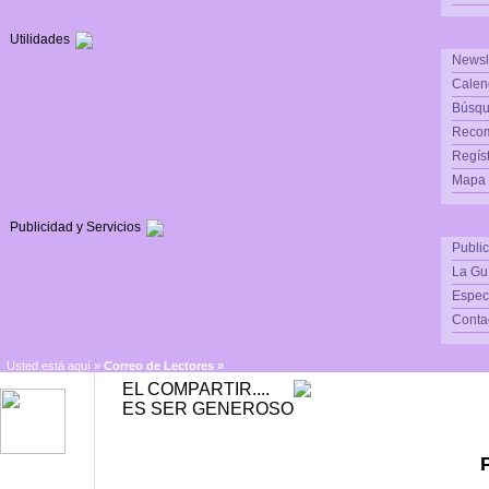
Utilidades
Newsl
Calen
Búsqu
Reco
Regís
Mapa d
Publicidad y Servicios
Publi
La Gu
Espec
Conta
Usted está aquí »
Correo de Lectores
»
EL COMPARTIR....
ES SER GENEROSO