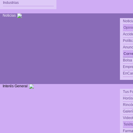
Industrias
Noticias
Notici
Opini
Accide
Políti
Anunc
Corre
Bolsa
Empre
EnCam
Interés General
Tus F
Horós
Rincón
Galerí
Video
Teléf
Farma