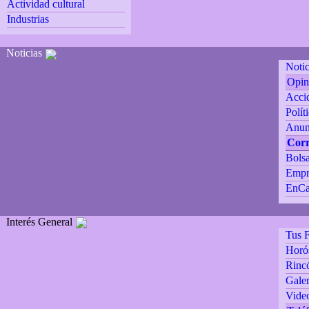
Actividad cultural
Industrias
Noticias
Notic
Opin
Accid
Polít
Anun
Corr
Bolsa
Empr
EnCa
Interés General
Tus F
Horó
Rincó
Galer
Vide