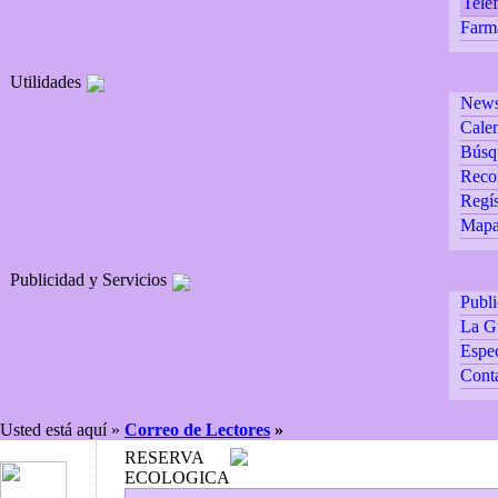
Teléf
Farm
Utilidades
Newsl
Calen
Búsq
Reco
Regís
Mapa 
Publicidad y Servicios
Publ
La G
Espec
Cont
Usted está aquí »
Correo de Lectores
»
RESERVA
ECOLOGICA