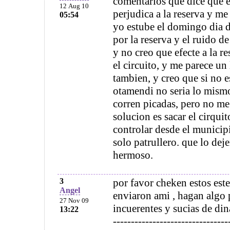
comentarios que dice que e
12 Aug 10
perjudica a la reserva y me
05:54
yo estube el domingo dia d
por la reserva y el ruido d
y no creo que efecte a la r
el circuito, y me parece u
tambien, y creo que si no es
otamendi no seria lo mismo.
corren picadas, pero no me
solucion es sacar el cirquit
controlar desde el municip
solo patrullero. que lo dej
hermoso.
3
por favor cheken estos est
Angel
enviaron ami , hagan algo 
27 Nov 09
incuerentes y sucias de dina
13:22
--------------------------------