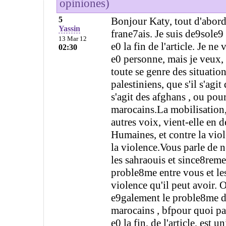
opiniones)
5
Bonjour Katy, tout d'abo
Yassin
frane7ais. Je suis de9sole9 
13 Mar 12
e0 la fin de l'article. Je n
02:30
e0 personne, mais je veux, 
toute se genre des situation
palestiniens, que s'il s'agit
s'agit des afghans , ou pou
marocains.La mobilisation,
autres voix, vient-elle en 
Humaines, et contre la viol
la violence.Vous parle de 
les sahraouis et since8reme
proble8me entre vous et les
violence qu'il peut avoir. 
e9galement le proble8me de
marocains , bfpour quoi pa
e0 la fin, de l'article, est