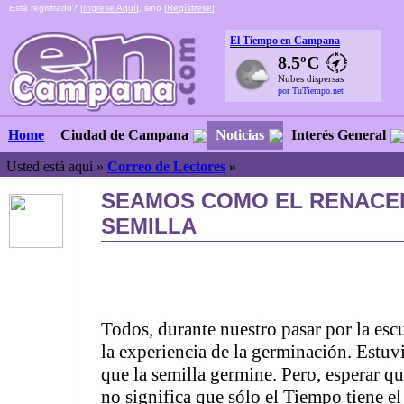
Está registrado? [
Ingrese Aquí
], sino [
Regístrese
]
El Tiempo en Campana
8.5ºC
Nubes dispersas
por TuTiempo.net
Ciudad de Campana
Noticias
Interés General
Home
Usted está aquí »
Correo de Lectores
»
SEAMOS COMO EL RENACE
SEMILLA
Todos, durante nuestro pasar por la esc
la experiencia de la germinación. Estu
que la semilla germine. Pero, esperar q
no significa que sólo el Tiempo tiene el