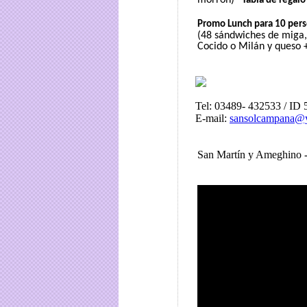
morrón)
*Tabla de regalo
Promo Lunch para 10 per
(48 sándwiches de miga,
Cocido o Milán y queso 
Tel: 03489- 432533 / ID
E-mail:
sansolcampana@
San Martín y Ameghino 