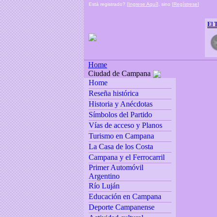
Está registrado? [
Ingrese Aquí
], sino [
Regístrese
]
El 
Home
Ciudad de Campana
Home
Reseña histórica
Historia y Anécdotas
Símbolos del Partido
Vías de acceso y Planos
Turismo en Campana
La Casa de los Costa
Campana y el Ferrocarril
Primer Automóvil
Argentino
Río Luján
Educación en Campana
Deporte Campanense