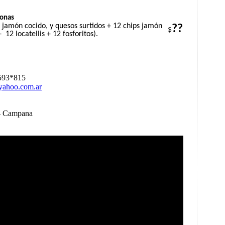
*
sonas
 jamón cocido, y quesos surtidos + 12 chips jamón
??
$
+
12 locatellis + 12 fosforitos).
 593*815
yahoo.com.ar
- Campana