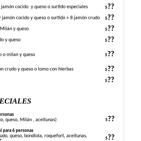
??
 jamón cocido
y queso o surtido especiales
$
??
 jamón cocido y queso o surtido + 8 jamón crudo
$
??
 Milán y queso
$
??
do y queso
$
??
o o milan y queso
$
??
ón crudo y queso o lomo con hierbas
$
??
$
ECIALES
personas
??
, queso, Milán , aceitunas)
$
ni para 6 personas
do, queso, bondiola, roquefort, aceitunas,
??
$