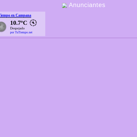
Anunciantes
Tiempo en Campana
10.7ºC
Despejado
por TuTiempo.net