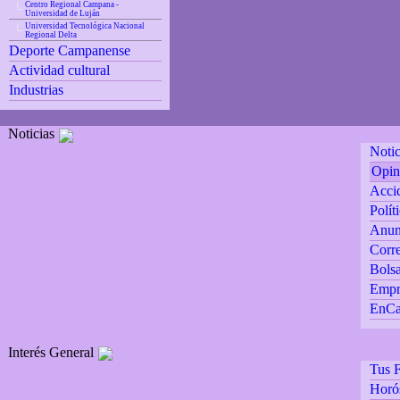
Centro Regional Campana -
|_
Universidad de Luján
Universidad Tecnológica Nacional
|_
Regional Delta
Deporte Campanense
Actividad cultural
Industrias
Noticias
Notic
Opin
Accid
Polít
Anun
Corre
Bolsa
Empr
EnCa
Interés General
Tus F
Horó