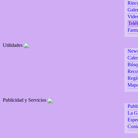
Rincó
Galer
Vide
Teléf
Farm
Utilidades
Newsl
Calen
Búsq
Reco
Regís
Mapa 
Publicidad y Servicios
Publ
La G
Espec
Cont