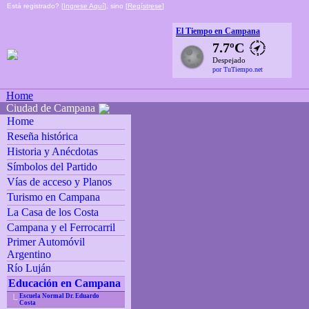
Está registrado? [
Ingrese Aquí
], sino [
Regístrese
]
El Tiempo en Campana
7.7ºC
Despejado
por TuTiempo.net
Home
Ciudad de Campana
Home
Reseña histórica
Historia y Anécdotas
Símbolos del Partido
Vías de acceso y Planos
Turismo en Campana
La Casa de los Costa
Campana y el Ferrocarril
Primer Automóvil
Argentino
Río Luján
Educación en Campana
Escuela Normal Dr. Eduardo
|_
Costa