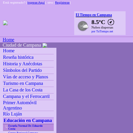
Está registrado? [
Ingrese Aquí
], sino [
Regístrese
]
El Tiempo en Campana
8.5ºC
Nubes dispersas
por TuTiempo.net
Home
Ciudad de Campana
Home
Reseña histórica
Historia y Anécdotas
Símbolos del Partido
Vías de acceso y Planos
Turismo en Campana
La Casa de los Costa
Campana y el Ferrocarril
Primer Automóvil
Argentino
Río Luján
Educación en Campana
Escuela Normal Dr. Eduardo
|_
Costa