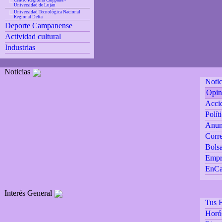
Centro Regional Campana -
|_
Universidad de Luján
Universidad Tecnológica Nacional
|_
Regional Delta
Deporte Campanense
Actividad cultural
Industrias
Noticias
Notic
Opin
Accid
Polít
Anun
Corre
Bolsa
Empr
EnCa
Interés General
Tus F
Horó