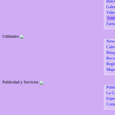
Rincó
Galer
Vide
Teléf
Farm
Utilidades
Newsl
Calen
Búsq
Reco
Regís
Mapa 
Publicidad y Servicios
Publ
La G
Espec
Cont