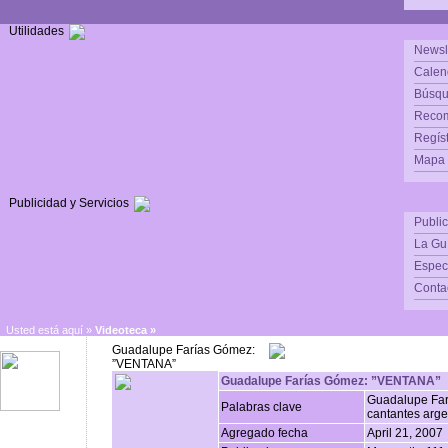
Utilidades
Newsl
Calen
Búsqu
Reco
Regís
Mapa d
Publicidad y Servicios
Publi
La Gu
Espec
Conta
Usted está aquí »
Videoteca
»
Guadalupe Farías Gómez:
”VENTANA”
Guadalupe Farías Gómez: ”VENTANA”
Guadalupe Far
Palabras clave
cantantes arge
Agregado fecha
April 21, 2007