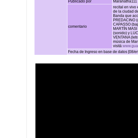
Publicado por
Maranatha111
recital en viv
de la ciudad 
Banda que ac
PREDACINO (g
CAPASSO (bajo
comentario
MARTÍN MASI 
(sonido) y LU
VENTANA (letr
música de Mar
visitá
www.guad
Fecha de Ingreso en base de datos [08/e