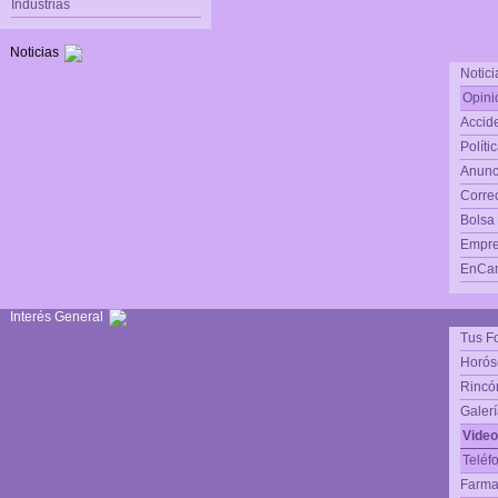
Industrias
Noticias
Notici
Opini
Accide
Políti
Anunc
Corre
Bolsa
Empre
EnCam
Interés General
Tus F
Horós
Rincón
Galerí
Video
Teléf
Farma