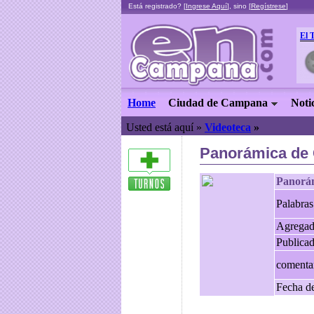
Está registrado? [
Ingrese Aquí
], sino [
Regístrese
]
El 
Home
Ciudad de Campana
Noti
Usted está aquí »
Videoteca
»
Panorámica de 
Panorá
Palabras
Agregad
Publica
comenta
Fecha de