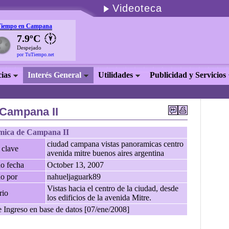
Videoteca
Tiempo en Campana
7.9ºC
Despejado
por TuTiempo.net
cias
Interés General
Utilidades
Publicidad y Servicios
Campana II
mica de Campana II
ciudad campana vistas panoramicas centro
 clave
avenida mitre buenos aires argentina
o fecha
October 13, 2007
do por
nahueljaguark89
Vistas hacia el centro de la ciudad, desde
rio
los edificios de la avenida Mitre.
 Ingreso en base de datos [07/ene/2008]