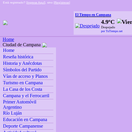
Está registrado? [
Ingrese Aquí
], sino [
Regístrese
]
El Tiempo en Campana
4.9ºC
Despejado
por TuTiempo.net
Home
Ciudad de Campana
Home
Reseña histórica
Historia y Anécdotas
Símbolos del Partido
Vías de acceso y Planos
Turismo en Campana
La Casa de los Costa
Campana y el Ferrocarril
Primer Automóvil
Argentino
Río Luján
Educación en Campana
Deporte Campanense