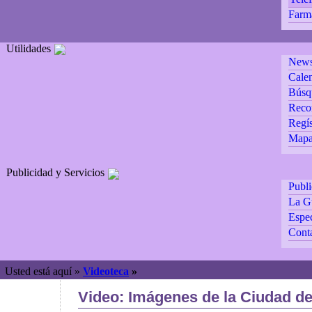
Farm
Utilidades
Newsl
Calen
Búsq
Reco
Regís
Mapa 
Publicidad y Servicios
Publ
La G
Espec
Cont
Usted está aquí »
Videoteca
»
Video: Imágenes de la Ciudad 