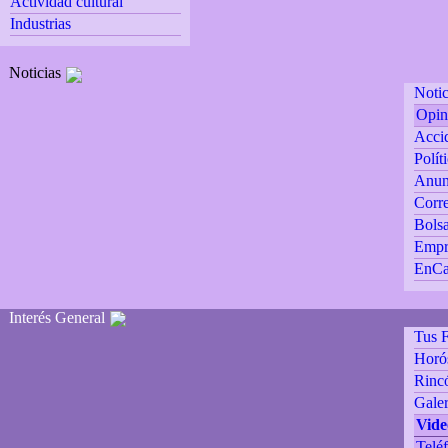
Actividad cultural
Industrias
Noticias
Notic
Opin
Accid
Polít
Anun
Corre
Bolsa
Empr
EnCa
Interés General
Tus F
Horó
Rincó
Galer
Vide
Teléf