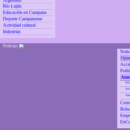
Argentino
Río Luján
Educación en Campana
Deporte Campanense
Actividad cultural
Industrias
Noticias
Notic
Opin
Accid
Polít
Anun
Inst
|_
Aso
|_
Anu
|_
Corre
Bolsa
Empr
EnCa