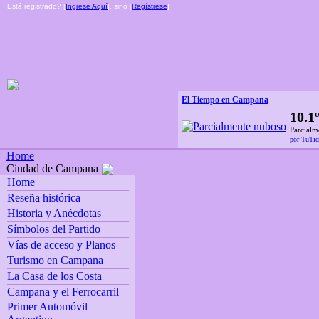
Está registrado? [
Ingrese Aquí
], sino [
Regístrese
]
El Tiempo en Campana
10.1
Parcialm
por TuTi
Home
Ciudad de Campana
Home
Reseña histórica
Historia y Anécdotas
Símbolos del Partido
Vías de acceso y Planos
Turismo en Campana
La Casa de los Costa
Campana y el Ferrocarril
Primer Automóvil