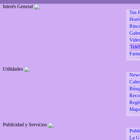
Interés General
Tus F
Horó
Rincó
Galer
Vide
Teléf
Farm
Utilidades
Newsl
Calen
Búsq
Reco
Regís
Mapa 
Publicidad y Servicios
Publ
La G