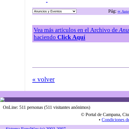
Pág:
‹‹
Ante
Vea más artículos en el Archivo de
Anu
haciendo
Click Aquí
« volver
OnLine: 511 personas (511 visitantes anónimos)
© Portal de Campana, Ciu
•
Condiciones d
Sistema FuncWay (c) 2003-2007