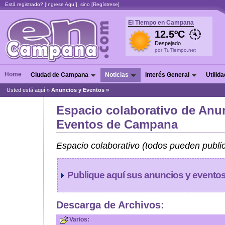
Está registrado? [
Ingrese Aquí
], sino [
Regístrese
]
El Tiempo en Campana
12.5ºC
Despejado
por TuTiempo.net
Home
Ciudad de Campana
Noticias
Interés General
Utilid
Usted está aquí »
Anuncios y Eventos »
Espacio colaborativo de Anu
Eventos de Campana
Espacio colaborativo (todos pueden public
Publique aquí sus anuncios y eventos 
Descarga de Archivos:
Varios: