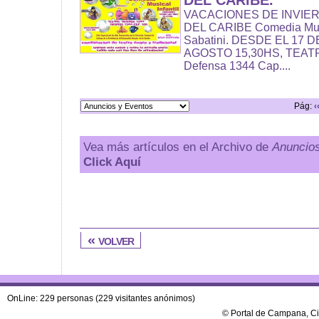
DEL CARIBE.
VACACIONES DE INVIE
DEL CARIBE Comedia Music
Sabatini. DESDE EL 17 D
AGOSTO 15,30HS, TEAT
Defensa 1344 Cap....
Pág:
‹
Vea más artículos en el Archivo de
Anuncio
Click Aquí
« volver
OnLine: 229 personas (229 visitantes anónimos)
© Portal de Campana, C