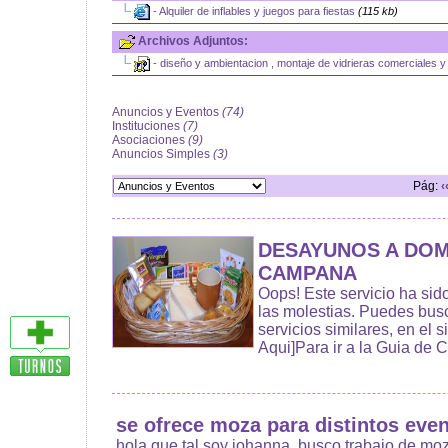
|_
- Alquiler de inflables y juegos para fiestas
(115 kb)
Archivos Adjuntos:
|_
- diseño y ambientacion , montaje de vidrieras comerciales y f
Anuncios y Eventos
(74)
Instituciones
(7)
Asociaciones
(9)
Anuncios Simples
(3)
Pág:
‹
DESAYUNOS A DOM
CAMPANA
Oops! Este servicio ha sid
las molestias. Puedes busc
servicios similares, en el si
Aqui]Para ir a la Guia de 
se ofrece moza para distintos eve
hola que tal soy johanna, busco trabajo de m