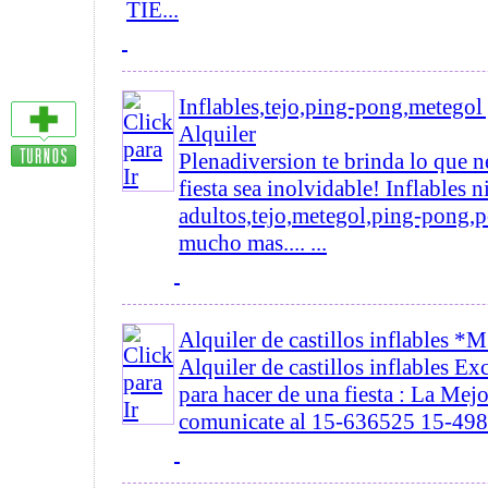
TIE...
Inflables,tejo,ping-pong,metego
Alquiler
Plenadiversion te brinda lo que n
fiesta sea inolvidable! Inflables n
adultos,tejo,metegol,ping-pong,p
mucho mas.... ...
Alquiler de castillos inflables 
Alquiler de castillos inflables E
para hacer de una fiesta : La Mejo
comunicate al 15-636525 15-498