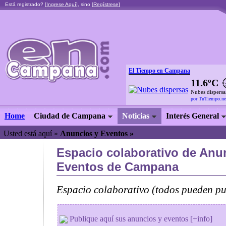
Está registrado? [
Ingrese Aquí
], sino [
Regístrese
]
El Tiempo en Campana
11.6ºC
Nubes dispersa
por TuTiempo.ne
Home
Ciudad de Campana
Noticias
Interés General
Usted está aquí »
Anuncios y Eventos »
Espacio colaborativo de Anu
Eventos de Campana
Espacio colaborativo (todos pueden pub
Publique aquí sus anuncios y eventos [+info]