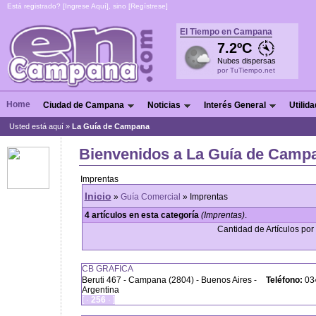
Está registrado? [
Ingrese Aquí
], sino [
Regístrese
]
El Tiempo en Campana
7.2ºC
Nubes dispersas
por TuTiempo.net
Home
Ciudad de Campana
Noticias
Interés General
Utilid
Usted está aquí »
La Guía de Campana
Bienvenidos a La Guía de Campa
Imprentas
Inicio
»
Guía Comercial
» Imprentas
4 artículos en esta categoría
(Imprentas)
.
Cantidad de Artículos por 
CB GRAFICA
Beruti 467 - Campana (2804) - Buenos Aires -
Teléfono:
034
Argentina
[ ·
256
· ]