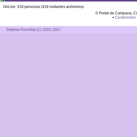
OnLine: 418 personas (418 visitantes anónimos)
© Portal de Campana, C
•
Condiciones
Sistema FuncWay (c) 2003-2007