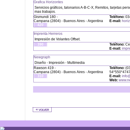
Grafica Horizontes
Servicios gráficos, talonarios A-B-C-X, Remitos, tarjetas pers
mas trabajos.
Gismundi 180 -
Teléfono:
03
Campana (2804) - Buenos Aires - Argentina
E-mail:
hori
[ ·
420
· ]
Imprenta Herreros
Impresión de Volantes Offset.
[ ·
390
· ]
Teléfono:
Ce
E-mail:
impr
Newgraph
Diseño - Impresión - Multimedia
Rawson 419 -
Teléfono:
(03
Campana (2804) - Buenos Aires - Argentina
54*550*474
[ ·
310
· ]
E-mail:
info
Web:
www.n
« volver