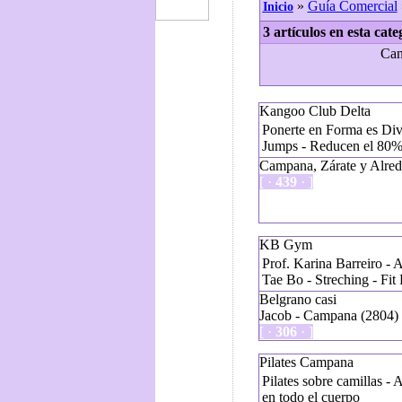
»
Guía Comercial
Inicio
3 artículos en esta cate
Can
Kangoo Club Delta
Ponerte en Forma es Div
Jumps - Reducen el 80% 
Campana, Zárate y Alred
[ ·
439
· ]
KB Gym
Prof. Karina Barreiro - Ae
Tae Bo - Streching - Fit 
Belgrano casi
Jacob - Campana (2804) 
[ ·
306
· ]
Pilates Campana
Pilates sobre camillas - 
en todo el cuerpo