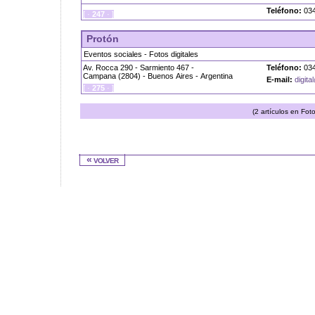
Teléfono:
034
[ ·
247
· ]
Protón
Eventos sociales - Fotos digitales
Av. Rocca 290 - Sarmiento 467 -
Teléfono:
034
Campana (2804) - Buenos Aires - Argentina
E-mail:
digit
[ ·
275
· ]
(2 artículos en Fot
« volver