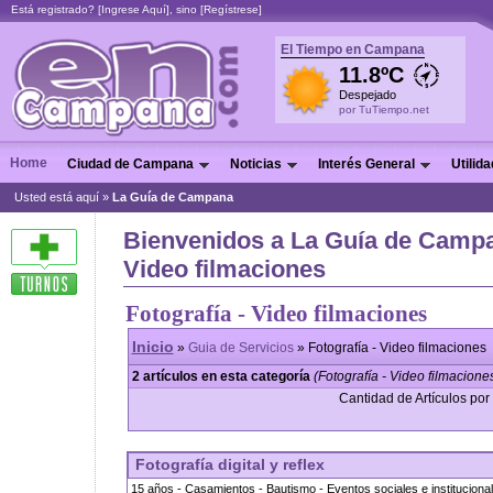
Está registrado? [
Ingrese Aquí
], sino [
Regístrese
]
El Tiempo en Campana
11.8ºC
Despejado
por TuTiempo.net
Home
Ciudad de Campana
Noticias
Interés General
Utilid
Usted está aquí »
La Guía de Campana
Bienvenidos a La Guía de Campan
Video filmaciones
Fotografía - Video filmaciones
Inicio
»
Guia de Servicios
» Fotografía - Video filmaciones
2 artículos en esta categoría
(Fotografía - Video filmacione
Cantidad de Artículos por 
Fotografía digital y reflex
15 años - Casamientos - Bautismo - Eventos sociales e instituciona