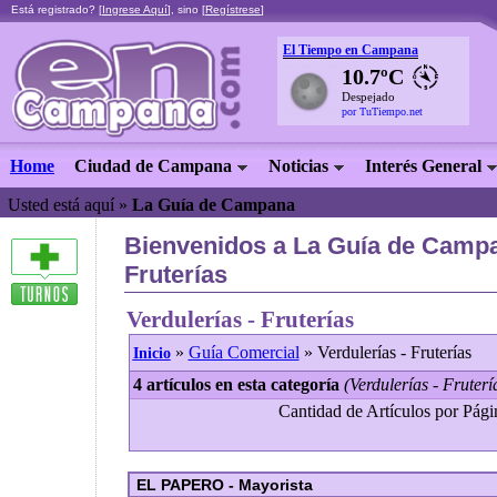
Está registrado? [
Ingrese Aquí
], sino [
Regístrese
]
El Tiempo en Campana
10.7ºC
Despejado
por TuTiempo.net
Home
Ciudad de Campana
Noticias
Interés General
Usted está aquí »
La Guía de Campana
Bienvenidos a La Guía de Campan
Fruterías
Verdulerías - Fruterías
»
Guía Comercial
» Verdulerías - Fruterías
Inicio
4 artículos en esta categoría
(Verdulerías - Fruterí
Cantidad de Artículos por Págin
EL PAPERO - Mayorista