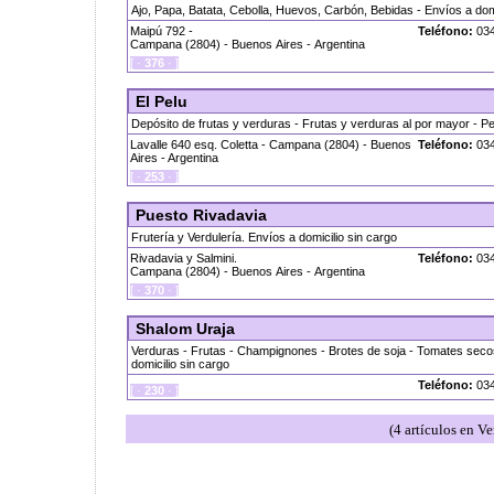
Ajo, Papa, Batata, Cebolla, Huevos, Carbón, Bebidas - Envíos a domi
Maipú 792 -
Teléfono:
034
Campana (2804) - Buenos Aires - Argentina
[ ·
376
· ]
El Pelu
Depósito de frutas y verduras - Frutas y verduras al por mayor - P
Lavalle 640 esq. Coletta - Campana (2804) - Buenos
Teléfono:
034
Aires - Argentina
[ ·
253
· ]
Puesto Rivadavia
Frutería y Verdulería. Envíos a domicilio sin cargo
Rivadavia y Salmini.
Teléfono:
034
Campana (2804) - Buenos Aires - Argentina
[ ·
370
· ]
Shalom Uraja
Verduras - Frutas - Champignones - Brotes de soja - Tomates sec
domicilio sin cargo
Teléfono:
034
[ ·
230
· ]
(4 artículos en Ve