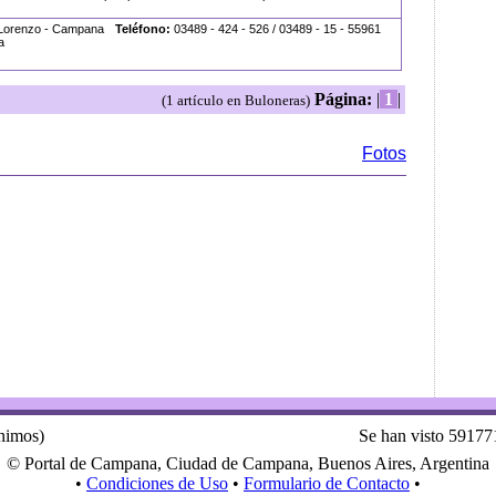
n Lorenzo - Campana
Teléfono:
03489 - 424 - 526 / 03489 - 15 - 55961
a
Página:
|
1
|
(1 artículo en Buloneras)
Fotos
ónimos)
Se han visto 59177
© Portal de Campana, Ciudad de Campana, Buenos Aires, Argentina
•
Condiciones de Uso
•
Formulario de Contacto
•