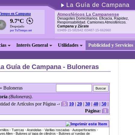
La Guía de Campana
Tiempo en Campana
Atmosféricos La Campanense
Desagotes Domiciliarios. Eficacia, Rapidez,
9.7ºC
Responsabilidad. Camiones Atmosféricos.
Campana y Zárate
Despejado
03489-15-582642 /03487-15-662660
por TuTiempo.net
cias
Interés General
Utilidades
Publicidad y Servicios
La Guía de Campana - Buloneras
» Buloneras
oría
(Buloneras)
.
tidad de Artículos por Página -› |
5
|
10
|
20
|
30
|
40
|
50
|
Página:
|
1
|
nillos - Tuercas - Arandelas - Varillas roscadas - Autoperforantes -
es Allen - Bulones p/ tapa de cilindros - Bulones p/ ruedas de