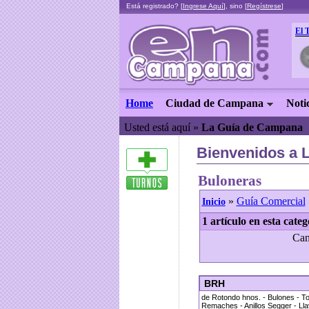
Está registrado? [
Ingrese Aquí
], sino [
Regístrese
]
El 
Home
Ciudad de Campana
Noti
Usted está aquí »
La Guía de Campana
Bienvenidos a 
Buloneras
»
Guía Comercial
Inicio
1 artículo en esta categ
Can
BRH
de Rotondo hnos. - Bulones - Tor
Remaches - Anillos Segger - Llav