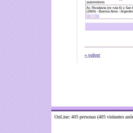
automotores
Av. Rivadavia (ex ruta 6) y Sa
(2804) - Buenos Aires - Argentin
[ ·
205
· ]
« volver
OnLine: 405 personas (405 visitantes an