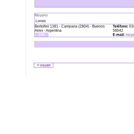
Moyano
Lonas
Bertollini 1381 - Campana (2804) - Buenos
Teléfono:
034
Aires - Argentina
58042
[ ·
191
· ]
E-mail:
moya
« volver