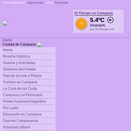
Está registrado? [
Ingrese Aquí
], sino [
Regístrese
]
El Tiempo en Campana
5.4ºC
Despejado
por TuTiempo.net
Home
Ciudad de Campana
Home
Reseña histórica
Historia y Anécdotas
Símbolos del Partido
Vías de acceso y Planos
Turismo en Campana
La Casa de los Costa
Campana y el Ferrocarril
Primer Automóvil Argentino
Río Luján
Educación en Campana
Deporte Campanense
Actividad cultural