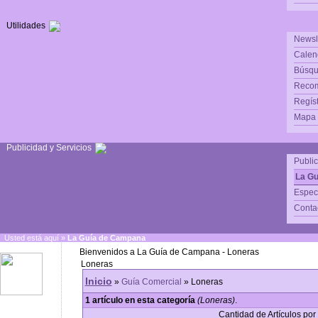
Utilidades
Newsl
Calen
Búsqu
Reco
Regís
Mapa d
Publicidad y Servicios
Publi
La G
Espec
Conta
Usted está aquí »
La Guía de Campana
Bienvenidos a La Guía de Campana - Loneras
Loneras
Inicio
»
Guía Comercial
» Loneras
1 artículo en esta categoría
(Loneras)
.
Cantidad de Artículos por 