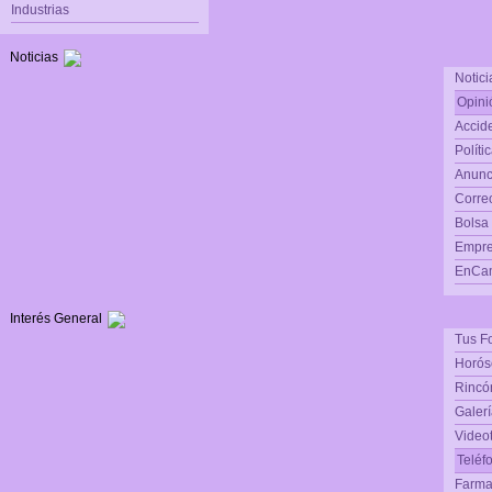
Industrias
Noticias
Notici
Opini
Accide
Políti
Anunc
Corre
Bolsa
Empre
EnCam
Interés General
Tus F
Horós
Rincón
Galerí
Video
Teléf
Farma