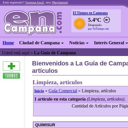
Está registrado? [
Ingrese Aquí
], sino [
Regístrese
]
El Tiempo en Campana
5.4ºC
Despejado
por TuTiempo.net
Home
Ciudad de Campana
Noticias
Interés General
Usted está aquí »
La Guía de Campana
Bienvenidos a La Guía de Campa
artículos
Limpieza, artículos
»
Guía Comercial
» Limpieza, artículos
Inicio
1 artículo en esta categoría
(Limpieza, artículos)
.
Cantidad de Artículos por Págin
QUIMISUR