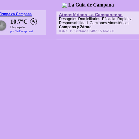
La Guía de Campana
Tiempo en Campana
Atmosféricos La Campanense
Desagotes Domiciliarios. Eficacia, Rapidez,
10.7ºC
Responsabilidad. Camiones Atmosféricos.
Campana y Zárate
Despejado
03489-15-582642 /03487-15-662660
por TuTiempo.net