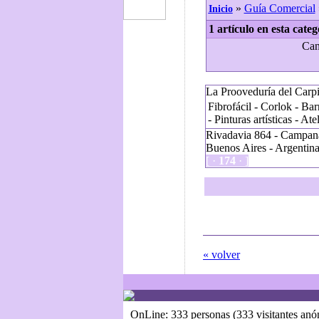
»
Guía Comercial
Inicio
1 artículo en esta categ
Can
La Prooveduría del Carpi
Fibrofácil - Corlok - Ba
- Pinturas artísticas - Ate
Rivadavia 864 - Campan
Buenos Aires - Argentin
[ ·
174
· ]
« volver
OnLine: 333 personas (333 visitantes an