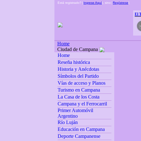
Está registrado? [
Ingrese Aquí
], sino [
Regístrese
]
El 
Home
Ciudad de Campana
Home
Reseña histórica
Historia y Anécdotas
Símbolos del Partido
Vías de acceso y Planos
Turismo en Campana
La Casa de los Costa
Campana y el Ferrocarril
Primer Automóvil
Argentino
Río Luján
Educación en Campana
Deporte Campanense