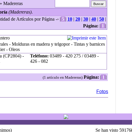
» Madereras
oría
(Madereras)
.
tidad de Artículos por Página -› |
5
|
10
|
20
|
30
|
40
|
50
|
Página:
|
1
|
ntero
rrales - Molduras en madera y telgopor - Tintas y barnices
lier - Oleos
a (CP2804) -
Teléfono:
03489 - 420 275 / 03489 -
a
426 - 082
Página:
|
1
|
(1 artículo en Madereras)
Fotos
ónimos)
Se han visto 59176