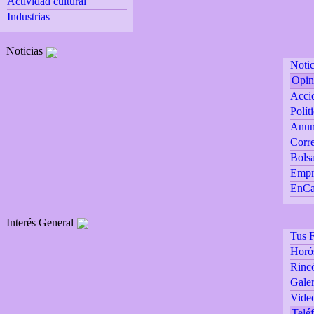
Actividad cultural
Industrias
Noticias
Notic
Opin
Accid
Polít
Anun
Corre
Bolsa
Empr
EnCa
Interés General
Tus F
Horó
Rincó
Galer
Vide
Teléf