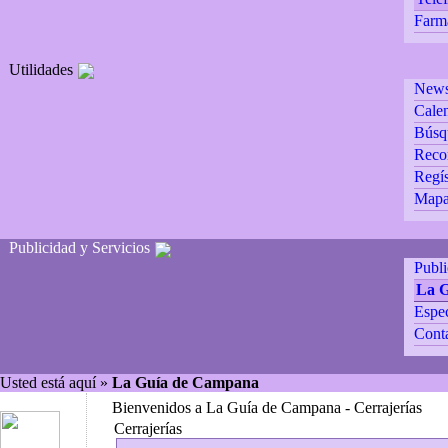
Farm
Utilidades
Newsl
Calen
Búsq
Reco
Regís
Mapa 
Publicidad y Servicios
Publ
La 
Espec
Cont
Usted está aquí »
La Guía de Campana
Bienvenidos a La Guía de Campana - Cerrajerías
Cerrajerías