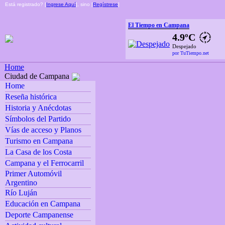
Está registrado? [
Ingrese Aquí
], sino [
Regístrese
]
El Tiempo en Campana
4.9ºC
Despejado
por TuTiempo.net
Home
Ciudad de Campana
Home
Reseña histórica
Historia y Anécdotas
Símbolos del Partido
Vías de acceso y Planos
Turismo en Campana
La Casa de los Costa
Campana y el Ferrocarril
Primer Automóvil
Argentino
Río Luján
Educación en Campana
Deporte Campanense