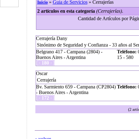
»
Guia de Servicios
» Cerrajerías
Inicio
2 artículos en esta categoría
(Cerrajerías)
.
Cantidad de Artículos por Págin
Cerrajería Dany
Sinónimo de Seguridad y Confianza - 33 años al S
Belgrano 417 - Campana (2804) -
Teléfono:
0
Buenos Aires - Argentina
15 - 580
[ ·
180
· ]
Oscar
Cerrajería
Bv. Sarmiento 659 - Campana (CP2804)
Teléfono:
0
- Buenos Aires - Argentina
[ ·
172
· ]
(2 art
« volver