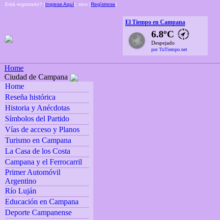
Está registrado? [
Ingrese Aquí
], sino [
Regístrese
]
El Tiempo en Campana
6.8ºC
Despejado
por TuTiempo.net
Home
Ciudad de Campana
Home
Reseña histórica
Historia y Anécdotas
Símbolos del Partido
Vías de acceso y Planos
Turismo en Campana
La Casa de los Costa
Campana y el Ferrocarril
Primer Automóvil
Argentino
Río Luján
Educación en Campana
Deporte Campanense