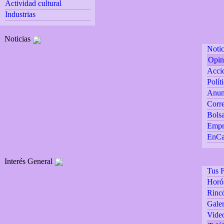
Actividad cultural
Industrias
Noticias
Notic
Opin
Accid
Polít
Anun
Corre
Bolsa
Empr
EnCa
Interés General
Tus F
Horó
Rincó
Galer
Vide