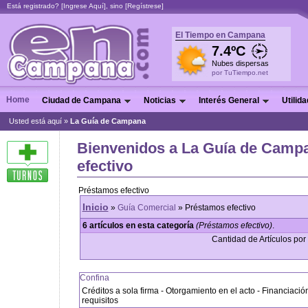
Está registrado? [
Ingrese Aquí
], sino [
Regístrese
]
El Tiempo en Campana
7.4ºC
Nubes dispersas
por TuTiempo.net
Home
Ciudad de Campana
Noticias
Interés General
Utilid
Usted está aquí »
La Guía de Campana
Bienvenidos a La Guía de Camp
efectivo
Préstamos efectivo
Inicio
»
Guía Comercial
» Préstamos efectivo
6 artículos en esta categoría
(Préstamos efectivo)
.
Cantidad de Artículos por 
Confina
Créditos a sola firma - Otorgamiento en el acto - Financiaci
requisitos