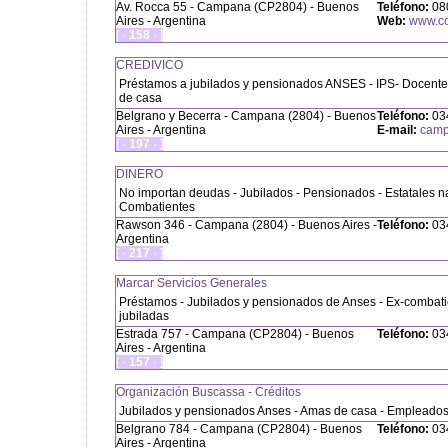
Av. Rocca 55 - Campana (CP2804) - Buenos
Teléfono:
080
Aires - Argentina
Web:
www.co
[ ·
158
· ]
CREDIVICO
Préstamos a jubilados y pensionados ANSES - IPS- Docente
de casa
Belgrano y Becerra - Campana (2804) - Buenos
Teléfono:
034
Aires - Argentina
E-mail:
camp
[ ·
197
· ]
DINERO
No importan deudas - Jubilados - Pensionados - Estatales n
Combatientes
Rawson 346 - Campana (2804) - Buenos Aires -
Teléfono:
034
Argentina
[ ·
217
· ]
Marcar Servicios Generales
Préstamos - Jubilados y pensionados de Anses - Ex-combati
jubiladas
Estrada 757 - Campana (CP2804) - Buenos
Teléfono:
034
Aires - Argentina
[ ·
157
· ]
Organización Buscassa - Créditos
Jubilados y pensionados Anses - Amas de casa - Empleados 
Belgrano 784 - Campana (CP2804) - Buenos
Teléfono:
034
Aires - Argentina