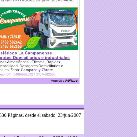
sféricos La Campanense
otes Domiciliarios e industriales
es Atmosféricos. ·Eficacia, Rapidez,
sabilidad. Desagotes Domiciliarios e
riales. Zona:
Campana y Zárate
pp (54): 3489-582642 / 3487-662660
Anuncios
AdWayet
630 Páginas, desde el sábado, 23/jun/2007