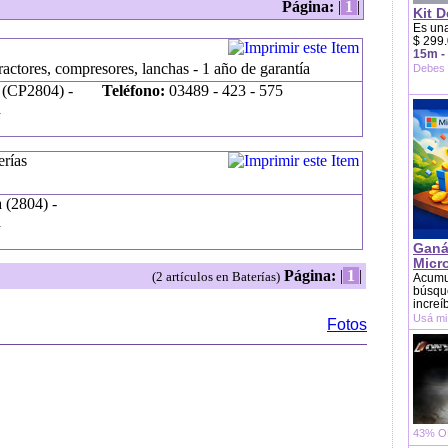
Página:
|
1
|
Kit D
Es una
$ 299.
15m -
ractores, compresores, lanchas - 1 año de garantía
Debes 
 (CP2804) -
Teléfono:
03489 - 423 - 575
a
rías
 (2804) -
a
Ganá
Micr
Página:
|
1
|
(2 artículos en Baterías)
Acumu
búsque
increí
Usá mi
Fotos
43% OF