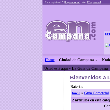
Está registrado? [
Ingrese Aquí
], sino [
Regístrese
]
El 
Home
Ciudad de Campana
Noti
Usted está aquí »
La Guía de Campana
Bienvenidos a 
Baterías
»
Guía Comercial
Inicio
2 artículos en esta cate
Can