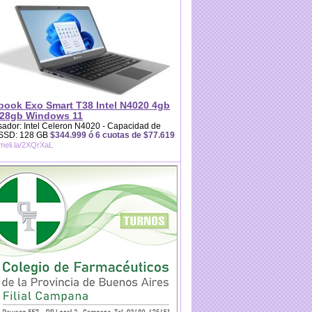
book Exo Smart T38 Intel N4020 4gb
28gb Windows 11
ador: Intel Celeron N4020 - Capacidad de
 SSD: 128 GB
$344.999 ó 6 cuotas de $77.619
/meli.la/2XQrXaL