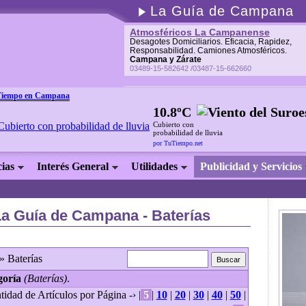
La Guía de Campana
Atmosféricos La Campanense
Desagotes Domiciliarios. Eficacia, Rapidez,
Responsabilidad. Camiones Atmosféricos.
Campana y Zárate
03489-15-582642 /03487-15-662660
Tiempo en Campana
10.8ºC
Cubierto con
probabilidad de lluvia
por TuTiempo.net
cias
Interés General
Utilidades
Publicidad y Servicios
La Guía de Campana - Baterías
» Baterías
goría
(Baterías)
.
tidad de Artículos por Página -› |
5
|
10
|
20
|
30
|
40
|
50
|