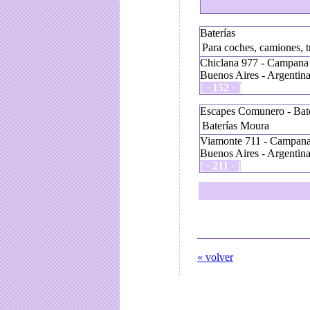
Baterías
Para coches, camiones, t
Chiclana 977 - Campana
Buenos Aires - Argentin
[ ·
152
· ]
Escapes Comunero - Bate
Baterías Moura
Viamonte 711 - Campana
Buenos Aires - Argentin
[ ·
211
· ]
« volver