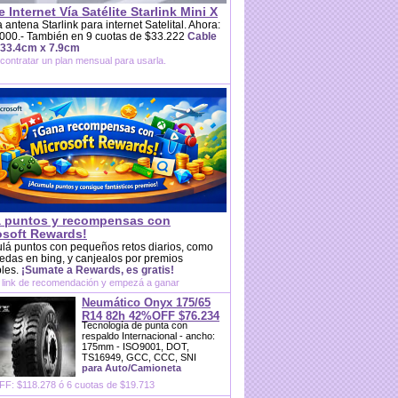
e Internet Vía Satélite Starlink Mini X
 antena Starlink para internet Satelital. Ahora:
000.- También en 9 cuotas de $33.222
Cable
 33.4cm x 7.9cm
contratar un plan mensual para usarla.
 puntos y recompensas con
osoft Rewards!
lá puntos con pequeños retos diarios, como
das en bing, y canjealos por premios
bles.
¡Sumate a Rewards, es gratis!
 link de recomendación y empezá a ganar
Neumático Onyx 175/65
R14 82h 42%OFF $76.234
Tecnología de punta con
respaldo Internacional - ancho:
175mm - ISO9001, DOT,
TS16949, GCC, CCC, SNI
para Auto/Camioneta
F: $118.278 ó 6 cuotas de $19.713