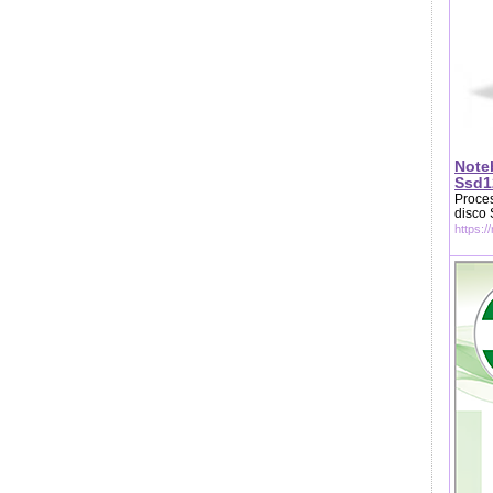
Note
Ssd1
Proces
disco
https:/