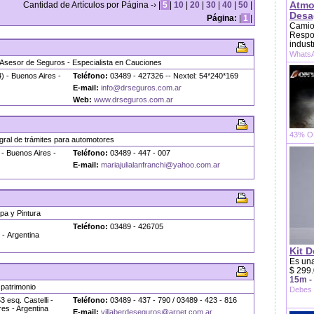
Atmo
Cantidad de Artículos por Página -› |
5
|
10
|
20
|
30
|
40
|
50
|
Desag
Página:
|
1
|
Camion
Respon
indust
WhatsA
Asesor de Seguros - Especialista en Cauciones
) - Buenos Aires -
Teléfono:
03489 - 427326 -- Nextel: 54*240*169
E-mail:
info@drseguros.com.ar
Web:
www.drseguros.com.ar
43% OF
gral de trámites para automotores
- Buenos Aires -
Teléfono:
03489 - 447 - 007
E-mail:
mariajulialanfranchi@yahoo.com.ar
.
pa y Pintura
Teléfono:
03489 - 426705
- Argentina
Kit D
Es una
$ 299.
15m -
patrimonio
Debes 
 esq. Castelli -
Teléfono:
03489 - 437 - 790 / 03489 - 423 - 816
es - Argentina
E-mail:
villaberdeseguros@arnet.com.ar