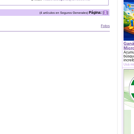
Página:
|
1
|
(4 artículos en Seguros Generales)
Fotos
Ganá
Micr
Acumu
búsque
increí
Usá mi