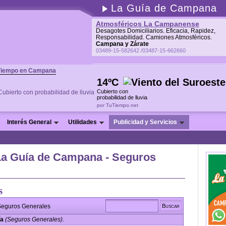
La Guía de Campana
Atmosféricos La Campanense
Desagotes Domiciliarios. Eficacia, Rapidez,
Responsabilidad. Camiones Atmosféricos.
Campana y Zárate
03489-15-582642 /03487-15-662660
Tiempo en Campana
14ºC
Cubierto con
probabilidad de lluvia
por TuTiempo.net
Interés General
Utilidades
Publicidad y Servicios
La Guía de Campana - Seguros
s
eguros Generales
ía
(Seguros Generales)
.