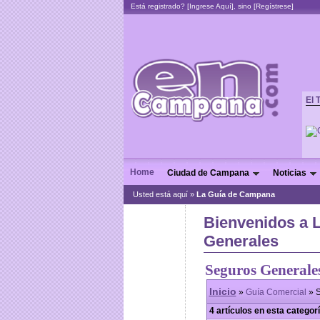
Está registrado? [
Ingrese Aquí
], sino [
Regístrese
]
El 
Home
Ciudad de Campana
Noticias
Usted está aquí »
La Guía de Campana
Bienvenidos a 
Generales
Seguros Generale
Inicio
»
Guía Comercial
» S
4 artículos en esta categor