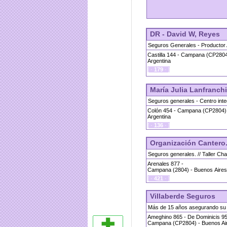
DR - David W, Reyes
Seguros Generales - Productor 
Castilla 144 - Campana (CP2804
Argentina
[ ·
179
· ]
María Julia Lanfranchi
Seguros generales - Centro inte
Colón 454 - Campana (CP2804) 
Argentina
[ ·
136
· ]
Organización Cantero
Seguros generales. // Taller Cha
Arenales 877 -
Campana (2804) - Buenos Aires 
[ ·
421
· ]
Villaberde Seguros
Más de 15 años asegurando su 
Ameghino 865 - De Dominicis 953
Campana (CP2804) - Buenos Air