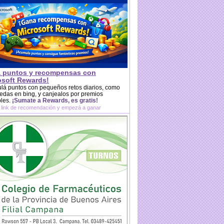
 puntos y recompensas con
osoft Rewards!
lá puntos con pequeños retos diarios, como
das en bing, y canjealos por premios
bles.
¡Sumate a Rewards, es gratis!
 link de recomendación y empezá a ganar