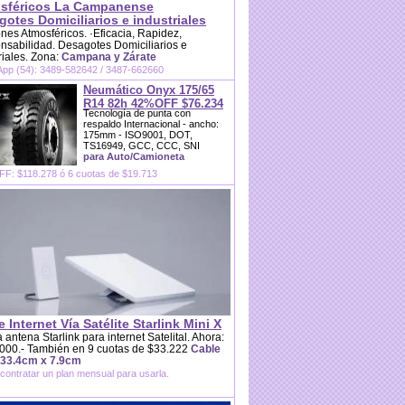
sféricos La Campanense
otes Domiciliarios e industriales
es Atmosféricos. ·Eficacia, Rapidez,
sabilidad. Desagotes Domiciliarios e
riales. Zona:
Campana y Zárate
pp (54): 3489-582642 / 3487-662660
Neumático Onyx 175/65
R14 82h 42%OFF $76.234
Tecnología de punta con
respaldo Internacional - ancho:
175mm - ISO9001, DOT,
TS16949, GCC, CCC, SNI
para Auto/Camioneta
F: $118.278 ó 6 cuotas de $19.713
e Internet Vía Satélite Starlink Mini X
 antena Starlink para internet Satelital. Ahora:
000.- También en 9 cuotas de $33.222
Cable
 33.4cm x 7.9cm
contratar un plan mensual para usarla.