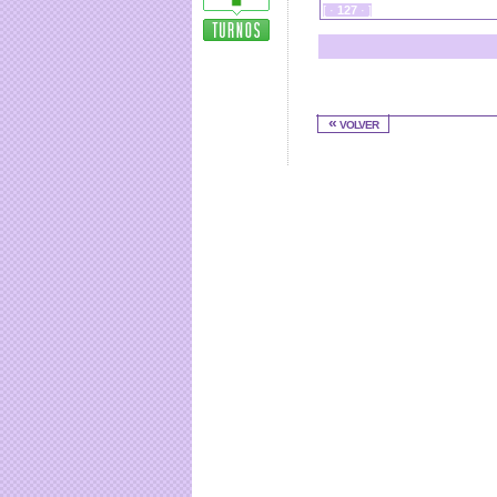
[ ·
127
· ]
« volver