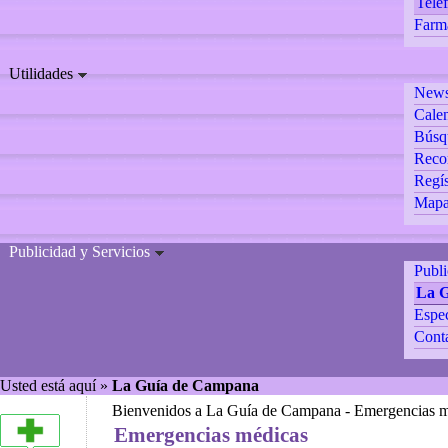
Teléf
Farm
Utilidades
Newsl
Calen
Búsq
Reco
Regís
Mapa 
Publicidad y Servicios
Publ
La 
Espec
Cont
Usted está aquí »
La Guía de Campana
Bienvenidos a La Guía de Campana - Emergencias m
Emergencias médicas