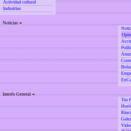
Actividad cultural
Industrias
Noticias
Notic
Opin
Accid
Polít
Anun
Corre
Bolsa
Empr
EnCa
Interés General
Tus F
Horó
Rincó
Galer
Vide