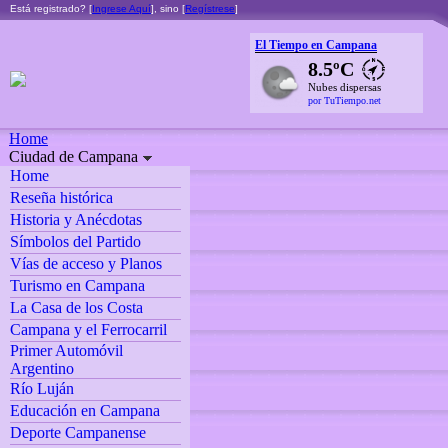
Está registrado? [
Ingrese Aquí
], sino [
Regístrese
]
El Tiempo en Campana
8.5ºC
Nubes dispersas
por TuTiempo.net
Home
Ciudad de Campana
Home
Reseña histórica
Historia y Anécdotas
Símbolos del Partido
Vías de acceso y Planos
Turismo en Campana
La Casa de los Costa
Campana y el Ferrocarril
Primer Automóvil
Argentino
Río Luján
Educación en Campana
Deporte Campanense