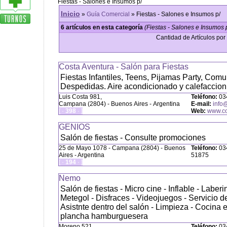
Fiestas - Salones e Insumos p/
Inicio
»
Guía Comercial
» Fiestas - Salones e Insumos p/
6 artículos en esta categoría
(Fiestas - Salones e Insumos p
Cantidad de Artículos por 
Costa Aventura - Salón para Fiestas
Fiestas Infantiles, Teens, Pijamas Party, Com
Despedidas. Aire acondicionado y calefaccion 
Luis Costa 981,
Teléfono:
03
Campana (2804) - Buenos Aires - Argentina
E-mail:
info
[ ·
398
· ]
Web:
www.co
GENIOS
Salón de fiestas - Consulte promociones
25 de Mayo 1078 - Campana (2804) - Buenos
Teléfono:
034
Aires - Argentina
51875
[ ·
194
· ]
Nemo
Salón de fiestas - Micro cine - Inflable - Laberi
Metegol - Disfraces - Videojuegos - Servicio d
Asistnte dentro del salón - Limpieza - Cocina e
plancha hamburguesera
Moreno 521
Teléfono:
034