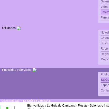
Galerí
Video
Teléf
Farma
Utilidades
Newsl
Calen
Búsqu
Reco
Regís
Mapa d
Publicidad y Servicios
Publi
La G
Espec
Conta
Usted está aquí »
La Guía de Campana
Bienvenidos a La Guía de Campana - Fiestas - Salones e Ins