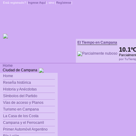
Está registrado? [
Ingrese Aquí
], sino [
Regístrese
]
El Tiempo en Campana
10.1º
Parcialmen
por TuTiem
Home
Ciudad de Campana
Home
Reseña histórica
Historia y Anécdotas
Símbolos del Partido
Vías de acceso y Planos
Turismo en Campana
La Casa de los Costa
Campana y el Ferrocarril
Primer Automóvil Argentino