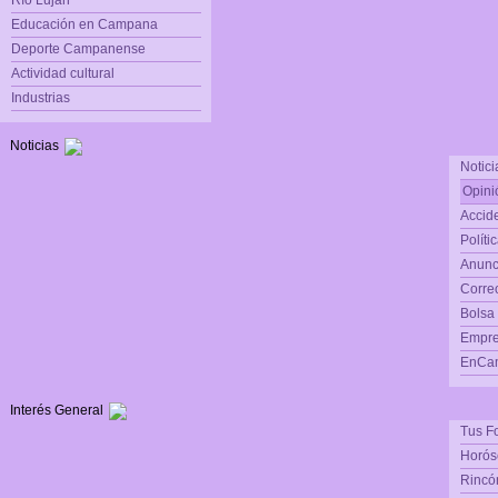
Río Luján
Educación en Campana
Deporte Campanense
Actividad cultural
Industrias
Noticias
Notici
Opini
Accide
Políti
Anunc
Corre
Bolsa
Empre
EnCam
Interés General
Tus F
Horós
Rincón