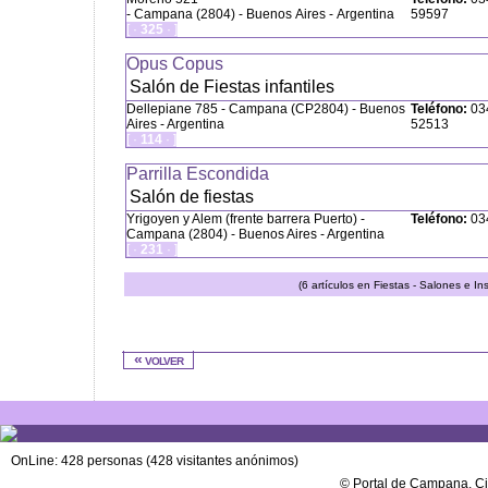
- Campana (2804) - Buenos Aires - Argentina
59597
[ ·
325
· ]
Opus Copus
Salón de Fiestas infantiles
Dellepiane 785 - Campana (CP2804) - Buenos
Teléfono:
034
Aires - Argentina
52513
[ ·
114
· ]
Parrilla Escondida
Salón de fiestas
Yrigoyen y Alem (frente barrera Puerto) -
Teléfono:
034
Campana (2804) - Buenos Aires - Argentina
[ ·
231
· ]
(6 artículos en Fiestas - Salones e In
« volver
OnLine: 428 personas (428 visitantes anónimos)
© Portal de Campana, C