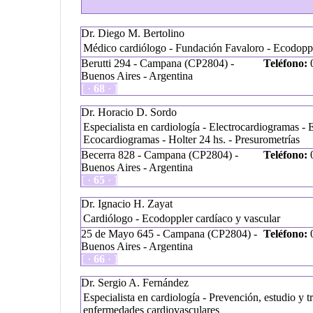
Dr. Diego M. Bertolino
Médico cardiólogo - Fundación Favaloro - Ecodoppl
Berutti 294 - Campana (CP2804) -
Teléfono:
0
Buenos Aires - Argentina
[ ·
68
· ]
Dr. Horacio D. Sordo
Especialista en cardiología - Electrocardiogramas - 
Ecocardiogramas - Holter 24 hs. - Presurometrías
Becerra 828 - Campana (CP2804) -
Teléfono:
0
Buenos Aires - Argentina
[ ·
65
· ]
Dr. Ignacio H. Zayat
Cardiólogo - Ecodoppler cardíaco y vascular
25 de Mayo 645 - Campana (CP2804) -
Teléfono:
0
Buenos Aires - Argentina
[ ·
66
· ]
Dr. Sergio A. Fernández
Especialista en cardiología - Prevención, estudio y t
enfermedades cardiovasculares