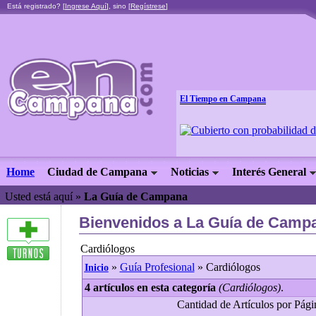
Está registrado? [
Ingrese Aquí
], sino [
Regístrese
]
El Tiempo en Campana
Home
Ciudad de Campana
Noticias
Interés General
Usted está aquí »
La Guía de Campana
Bienvenidos a La Guía de Campa
Cardiólogos
»
Guía Profesional
» Cardiólogos
Inicio
4 artículos en esta categoría
(Cardiólogos)
.
Cantidad de Artículos por Págin