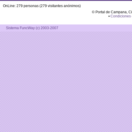
OnLine: 279 personas (279 visitantes anónimos)
© Portal de Campana, C
•
Condiciones
Sistema FuncWay (c) 2003-2007