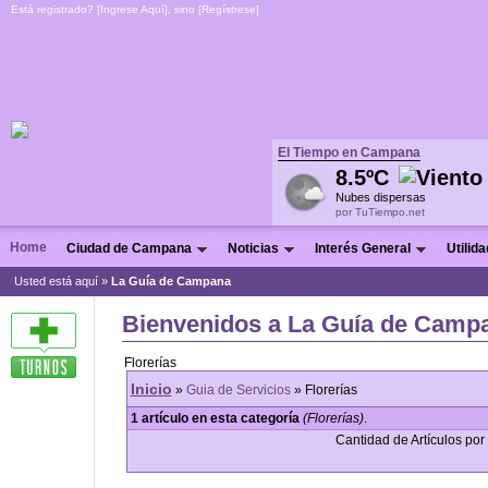
Está registrado? [
Ingrese Aquí
], sino [
Regístrese
]
El Tiempo en Campana
8.5ºC
Nubes dispersas
por TuTiempo.net
Home
Ciudad de Campana
Noticias
Interés General
Utilid
Usted está aquí »
La Guía de Campana
Bienvenidos a La Guía de Campa
Florerías
Inicio
»
Guia de Servicios
» Florerías
1 artículo en esta categoría
(Florerías)
.
Cantidad de Artículos por 