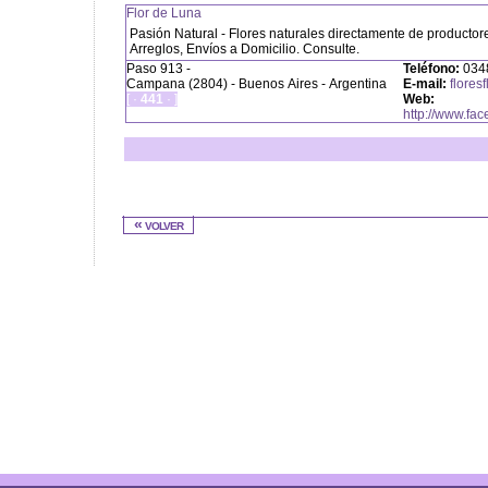
Flor de Luna
Pasión Natural - Flores naturales directamente de producto
Arreglos, Envíos a Domicilio. Consulte.
Paso 913 -
Teléfono:
0348
Campana (2804) - Buenos Aires - Argentina
E-mail:
flores
[ ·
441
· ]
Web:
http://www.fa
« volver