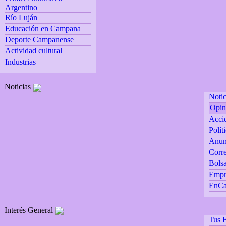
Argentino
Río Luján
Educación en Campana
Deporte Campanense
Actividad cultural
Industrias
Noticias
Notic
Opin
Accid
Polít
Anun
Corre
Bolsa
Empr
EnCa
Interés General
Tus F