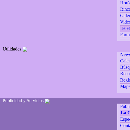
Horó
Rincó
Galer
Vide
Teléf
Farm
Utilidades
Newsl
Calen
Búsq
Reco
Regís
Mapa 
Publicidad y Servicios
Publ
La 
Espec
Cont