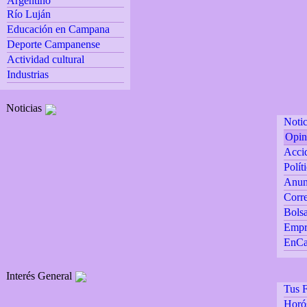
Argentino
Río Luján
Educación en Campana
Deporte Campanense
Actividad cultural
Industrias
Noticias
Notic
Opin
Accid
Polít
Anun
Corre
Bolsa
Empr
EnCa
Interés General
Tus F
Horó