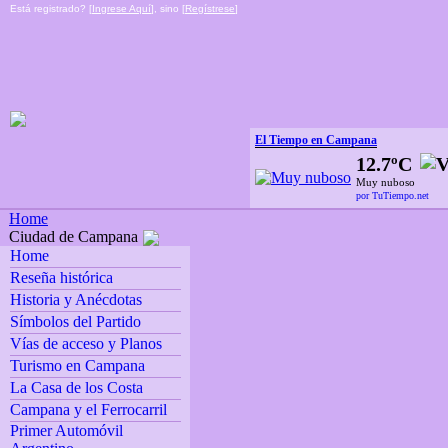
Está registrado? [
Ingrese Aquí
], sino [
Regístrese
]
El Tiempo en Campana
12.7ºC
Muy nuboso
por TuTiempo.net
Home
Ciudad de Campana
Home
Reseña histórica
Historia y Anécdotas
Símbolos del Partido
Vías de acceso y Planos
Turismo en Campana
La Casa de los Costa
Campana y el Ferrocarril
Primer Automóvil