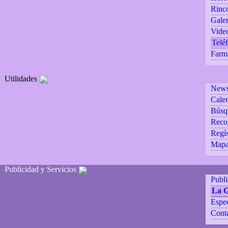
Rincó
Galer
Vide
Teléf
Farm
Utilidades
Newsl
Calen
Búsq
Reco
Regís
Mapa 
Publicidad y Servicios
Publ
La 
Espec
Cont