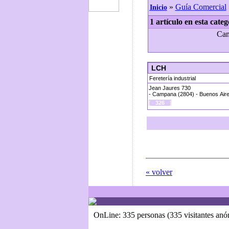
»
Guía Comercial
Inicio
1 artículo en esta categ
Can
LCH
Feretería industrial
Jean Jaures 730
- Campana (2804) - Buenos Aire
[ ·
326
· ]
« volver
OnLine: 335 personas (335 visitantes an