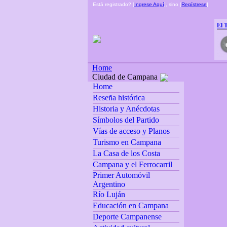
Está registrado? [
Ingrese Aquí
], sino [
Regístrese
]
El 
Home
Ciudad de Campana
Home
Reseña histórica
Historia y Anécdotas
Símbolos del Partido
Vías de acceso y Planos
Turismo en Campana
La Casa de los Costa
Campana y el Ferrocarril
Primer Automóvil
Argentino
Río Luján
Educación en Campana
Deporte Campanense