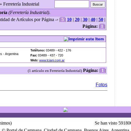
» Ferretería Industrial
oría
(Ferretería Industrial)
.
tidad de Artículos por Página -› |
5
|
10
|
20
|
30
|
40
|
50
|
Página:
|
1
|
Teléfono:
03489 - 422 - 176
s - Argentina
Fax:
03489 - 437 - 720
Web:
www.lciani.com.ar
Página:
|
1
|
(1 artículo en Ferretería Industrial)
Fotos
ónimos)
Se han visto 59180
© Portal de Campana, Ciudad de Campana, Buenos Aires, Argentina