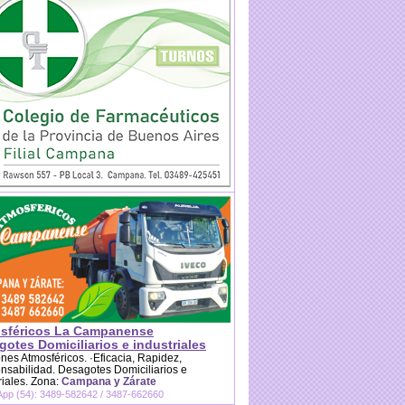
sféricos La Campanense
otes Domiciliarios e industriales
es Atmosféricos. ·Eficacia, Rapidez,
sabilidad. Desagotes Domiciliarios e
riales. Zona:
Campana y Zárate
pp (54): 3489-582642 / 3487-662660