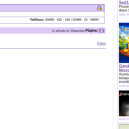
Ssd1
Proces
disco
https:/
Teléfono:
03489 - 432 - 140 / 03489 - 15 - 58097
Página:
|
1
|
(1 artículo en Volquetes)
Fotos
Ganá
Micr
Acumu
búsque
increí
Usá mi
43% OF