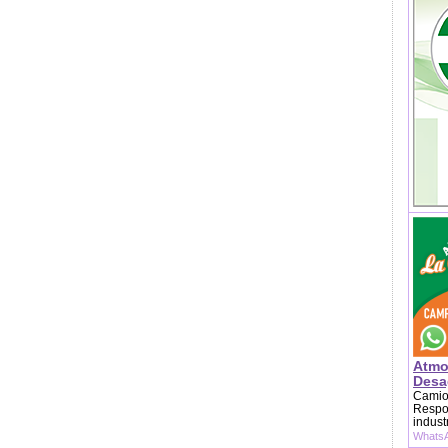
Atmo
Desag
Camion
Respon
indust
WhatsA