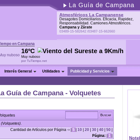
La Guía de Campana
Atmosféricos La Campanense
Desagotes Domiciliarios. Eficacia, Rapidez,
Responsabilidad. Camiones Atmosféricos.
Campana y Zárate
03489-15-582642 /03487-15-662660
Tiempo en Campana
16ºC
Muy nuboso
por TuTiempo.net
Interés General
Utilidades
Publicidad y Servicios
La Guía de Campana - Volquetes
olquetes
(Volquetes)
.
Cantidad de Artículos por Página -› |
5
|
10
|
20
|
30
|
40
|
50
|
Página:
|
1
|
Note