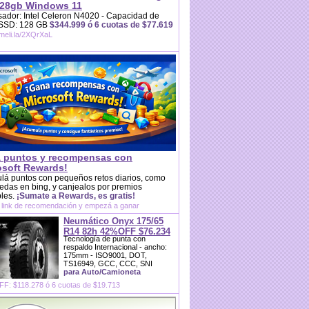
28gb Windows 11
ador: Intel Celeron N4020 - Capacidad de
 SSD: 128 GB
$344.999 ó 6 cuotas de $77.619
/meli.la/2XQrXaL
 puntos y recompensas con
osoft Rewards!
lá puntos con pequeños retos diarios, como
das en bing, y canjealos por premios
bles.
¡Sumate a Rewards, es gratis!
 link de recomendación y empezá a ganar
Neumático Onyx 175/65
R14 82h 42%OFF $76.234
Tecnología de punta con
respaldo Internacional - ancho:
175mm - ISO9001, DOT,
TS16949, GCC, CCC, SNI
para Auto/Camioneta
F: $118.278 ó 6 cuotas de $19.713