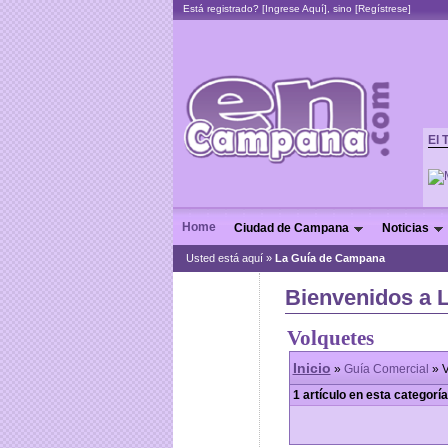
Está registrado? [
Ingrese Aquí
], sino [
Regístrese
]
El 
Home
Ciudad de Campana
Noticias
Usted está aquí »
La Guía de Campana
Bienvenidos a 
Volquetes
Inicio
»
Guía Comercial
» V
1 artículo en esta categoría