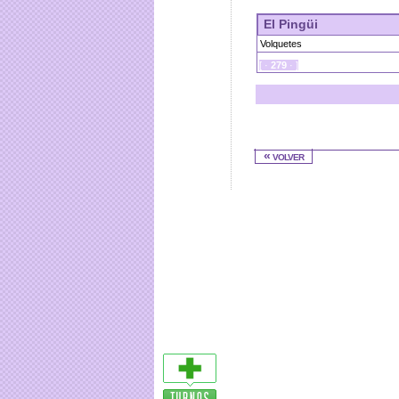
El Pingüi
Volquetes
[ ·
279
· ]
« volver