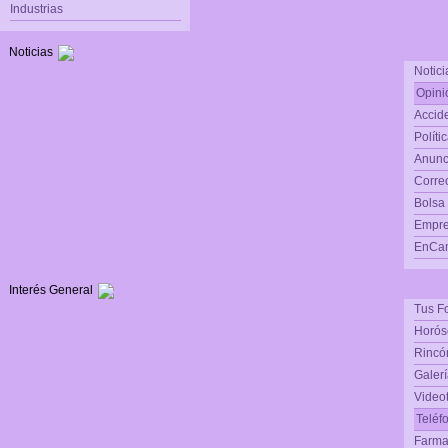
Industrias
Noticias
Notici
Opini
Accide
Políti
Anunc
Corre
Bolsa
Empre
EnCam
Interés General
Tus F
Horós
Rincón
Galerí
Video
Teléf
Farma