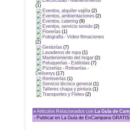
Electricidad - Mantenimiento
(1)
Eventos, alquiler vajilla
(2)
Eventos, ambientaciones
(2)
Eventos, catering
(9)
Eventos, servicio sonido
(2)
Florerías
(1)
Fotografía - Video filmaciones
(2)
Gestorías
(7)
Lavaderos de ropa
(1)
Mantenimiento del hogar
(2)
Peluquerías - Estilistas
(7)
Pizzerías - Rotiserías -
Deliverys
(17)
Remiserías
(1)
Servicio técnico general
(1)
Talleres chapa y pintura
(1)
Transportes y Fletes
(2)
»
Articulos Relacionados con
La Guía de Ca
Publicar en La Guía de EnCampana GRATIS
›