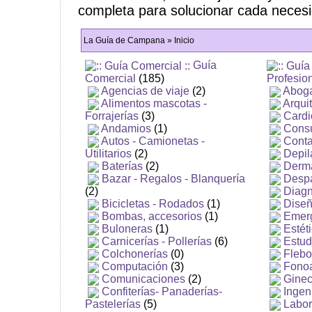
completa para solucionar cada neces
La Guía de Campana » Inicio
Guía
Comercial
(185)
Profesio
Agencias de viaje
(2)
Abog
Alimentos mascotas -
Arqui
Forrajerías
(3)
Cardi
Andamios
(1)
Consu
Autos - Camionetas -
Conta
Utilitarios
(2)
Depil
Baterías
(2)
Derm
Bazar - Regalos - Blanquería
Desp
(2)
Diagn
Bicicletas - Rodados
(1)
Dise
Bombas, accesorios
(1)
Emer
Buloneras
(1)
Estét
Carnicerías - Pollerías
(6)
Estud
Colchonerías
(0)
Flebo
Computación
(3)
Fono
Comunicaciones
(2)
Ginec
Confiterías- Panaderías-
Ingen
Pastelerías
(5)
Labor