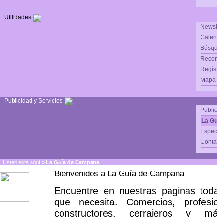
Utilidades
Newsl
Calen
Búsqu
Reco
Regís
Mapa d
Publicidad y Servicios
Publi
La G
Espec
Conta
Usted está aquí »
La Guía de Campana
Bienvenidos a La Guía de Campana
Encuentre en nuestras páginas toda
que necesita. Comercios, profesi
constructores, cerrajeros y