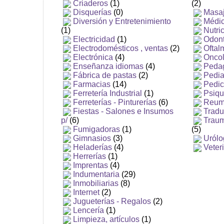
Criaderos
(1)
(2)
Disquerías
(0)
Masaj
Diversión y Entretenimiento
Médic
(1)
Nutri
Electricidad
(1)
Odon
Electrodomésticos , ventas
(2)
Oftal
Electrónica
(4)
Oncol
Enseñanza idiomas
(4)
Peda
Fábrica de pastas
(2)
Pedia
Farmacias
(14)
Pedic
Ferretería Industrial
(1)
Psiqui
Ferreterías - Pinturerías
(6)
Reum
Fiestas - Salones e Insumos
Tradu
p/
(6)
Traum
Fumigadoras
(1)
(5)
Gimnasios
(3)
Urólo
Heladerías
(4)
Veter
Herrerías
(1)
Imprentas
(4)
Indumentaria
(29)
Inmobiliarias
(8)
Internet
(2)
Jugueterías - Regalos
(2)
Lencería
(1)
Limpieza, artículos
(1)