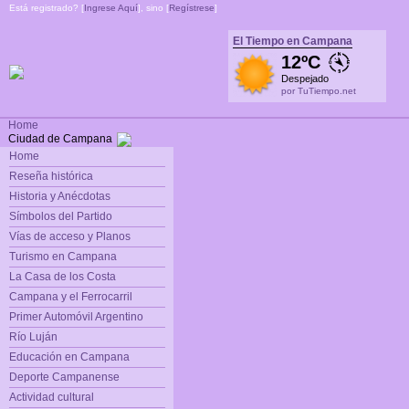
Está registrado? [
Ingrese Aquí
], sino [
Regístrese
]
El Tiempo en Campana
12ºC
Despejado
por TuTiempo.net
Home
Ciudad de Campana
Home
Reseña histórica
Historia y Anécdotas
Símbolos del Partido
Vías de acceso y Planos
Turismo en Campana
La Casa de los Costa
Campana y el Ferrocarril
Primer Automóvil Argentino
Río Luján
Educación en Campana
Deporte Campanense
Actividad cultural