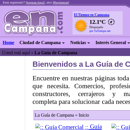
Está registrado? [
Ingrese Aquí
], sino [
Regístrese
]
El Tiempo en Campana
12.1ºC
Despejado
por TuTiempo.net
Home
Ciudad de Campana
Noticias
Interés General
Usted está aquí »
La Guía de Campana
Bienvenidos a La Guía de
Encuentre en nuestras páginas toda
que necesita. Comercios, profesi
constructores, cerrajeros y
completa para solucionar cada neces
La Guía de Campana » Inicio
Guía