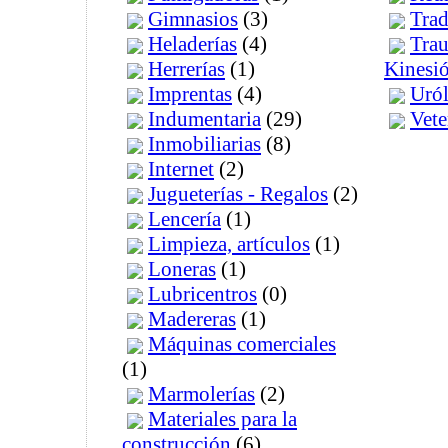
Gimnasios
(3)
Trad
Heladerías
(4)
Trau
Herrerías
(1)
Kinesi
Imprentas
(4)
Uró
Indumentaria
(29)
Vete
Inmobiliarias
(8)
Internet
(2)
Jugueterías - Regalos
(2)
Lencería
(1)
Limpieza, artículos
(1)
Loneras
(1)
Lubricentros
(0)
Madereras
(1)
Máquinas comerciales
(1)
Marmolerías
(2)
Materiales para la
construcción
(6)