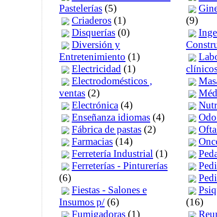
Pastelerías
(5)
Gine
Criaderos
(1)
(9)
Disquerías
(0)
Inge
Diversión y
Constru
Entretenimiento
(1)
Labo
Electricidad
(1)
clínico
Electrodomésticos ,
Masa
ventas
(2)
Médi
Electrónica
(4)
Nutr
Enseñanza idiomas
(4)
Odo
Fábrica de pastas
(2)
Oft
Farmacias
(14)
Onc
Ferretería Industrial
(1)
Ped
Ferreterías - Pinturerías
Pedi
(6)
Pedi
Fiestas - Salones e
Psiq
Insumos p/
(6)
(16)
Fumigadoras
(1)
Reu