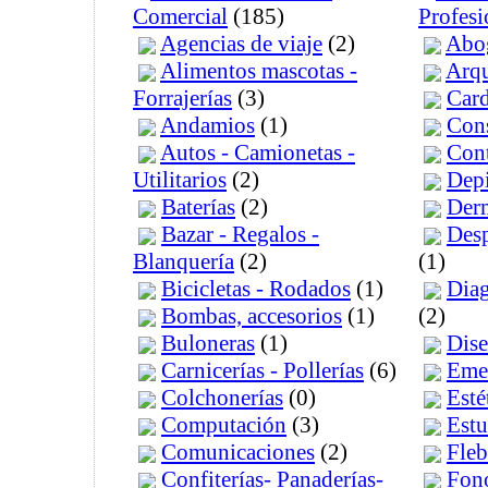
Comercial
(185)
Profesi
Agencias de viaje
(2)
Abo
Alimentos mascotas -
Arqu
Forrajerías
(3)
Car
Andamios
(1)
Cons
Autos - Camionetas -
Cont
Utilitarios
(2)
Depi
Baterías
(2)
Der
Bazar - Regalos -
Des
Blanquería
(2)
(1)
Bicicletas - Rodados
(1)
Diag
Bombas, accesorios
(1)
(2)
Buloneras
(1)
Dise
Carnicerías - Pollerías
(6)
Eme
Colchonerías
(0)
Esté
Computación
(3)
Estu
Comunicaciones
(2)
Fleb
Confiterías- Panaderías-
Fon