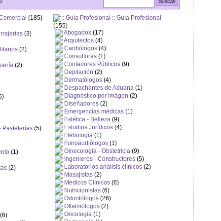
o
Comercial
(185)
Guía Profesional
(155)
Abogados
(17)
rrajerías
(3)
Arquitectos
(4)
Cardiólogos
(4)
itarios
(2)
Consultoras
(1)
Contadores Públicos
(9)
uería
(2)
Depilación
(2)
Dermatólogos
(4)
Despachantes de Aduana
(1)
Diagnóstico por imágen
(2)
6)
Diseñadores
(2)
Emergencias médicas
(1)
Estética - Belleza
(9)
Estudios Jurídicos
(4)
- Pastelerías
(5)
Flebología
(1)
Fonoaudiólogos
(1)
Ginecología - Obstetricia
(9)
ento
(1)
Ingenieros - Constructores
(5)
Laboratorios análisis clínicos
(2)
tas
(2)
Masajistas
(2)
Médicos Clínicos
(6)
Nutricionistas
(6)
Odontólogos
(26)
Oftalmólogos
(2)
Oncología
(1)
(6)