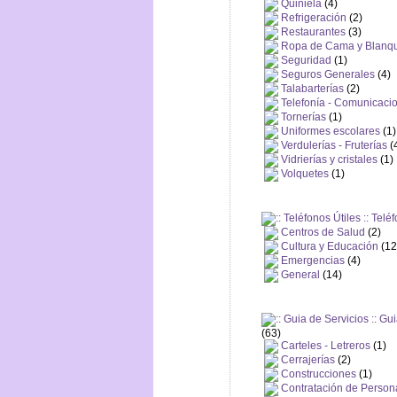
Quiniela
(4)
Refrigeración
(2)
Restaurantes
(3)
Ropa de Cama y Blanqu
Seguridad
(1)
Seguros Generales
(4)
Talabarterías
(2)
Telefonía - Comunicaci
Tornerías
(1)
Uniformes escolares
(1)
Verdulerías - Fruterías
(
Vidrierías y cristales
(1)
Volquetes
(1)
Teléf
Centros de Salud
(2)
Cultura y Educación
(12
Emergencias
(4)
General
(14)
Gui
(63)
Carteles - Letreros
(1)
Cerrajerías
(2)
Construcciones
(1)
Contratación de Perso