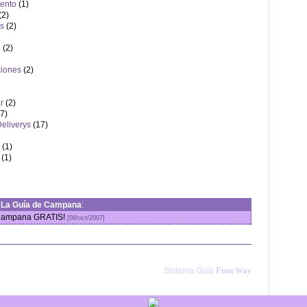
iento
(1)
(2)
es
(2)
o
(2)
ciones
(2)
r
(2)
7)
Deliverys
(17)
(1)
(1)
n
La Guía de Campana
:
nCampana GRATIS!
[08/oct/2007]
Func
Way
Sistema Guía