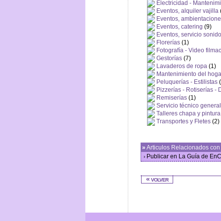
Electricidad - Mantenim
Eventos, alquiler vajilla
Eventos, ambientacion
Eventos, catering
(9)
Eventos, servicio sonid
Florerías
(1)
Fotografía - Video filma
Gestorías
(7)
Lavaderos de ropa
(1)
Mantenimiento del hoga
Peluquerías - Estilistas
(
Pizzerías - Rotiserías - 
Remiserías
(1)
Servicio técnico general
Talleres chapa y pintura
Transportes y Fletes
(2)
»
Articulos Relacionados co
Publicar en La Guía de E
›
« volver