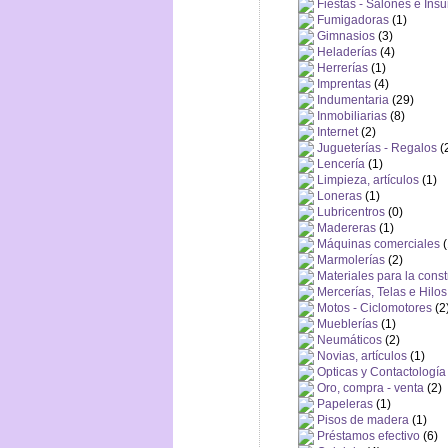
Fiestas - Salones e Ins
Fumigadoras
(1)
Gimnasios
(3)
Heladerías
(4)
Herrerías
(1)
Imprentas
(4)
Indumentaria
(29)
Inmobiliarias
(8)
Internet
(2)
Jugueterías - Regalos
(
Lencería
(1)
Limpieza, artículos
(1)
Loneras
(1)
Lubricentros
(0)
Madereras
(1)
Máquinas comerciales
(
Marmolerías
(2)
Materiales para la cons
Mercerías, Telas e Hilos
Motos - Ciclomotores
(2
Mueblerías
(1)
Neumáticos
(2)
Novias, artículos
(1)
Opticas y Contactología
Oro, compra - venta
(2)
Papeleras
(1)
Pisos de madera
(1)
Préstamos efectivo
(6)