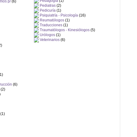
Pedagogía
(1)
umos p/
(6)
Pediatras
(2)
Pedicuría
(1)
Psiquiatría - Psicología
(16)
Reumatólogos
(1)
Traducciones
(1)
Traumatólogos - Kinesiólogos
(5)
Urólogos
(1)
Veterinarios
(6)
2)
1)
trucción
(6)
(2)
)
(1)