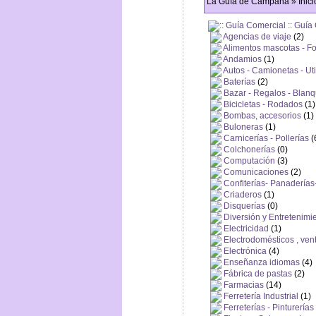
La Guía de Campana » Inici
Guía 
Agencias de viaje
(2)
Alimentos mascotas - Fo
Andamios
(1)
Autos - Camionetas - Util
Baterías
(2)
Bazar - Regalos - Blanq
Bicicletas - Rodados
(1)
Bombas, accesorios
(1)
Buloneras
(1)
Carnicerías - Pollerías
(
Colchonerías
(0)
Computación
(3)
Comunicaciones
(2)
Confiterías- Panaderías
Criaderos
(1)
Disquerías
(0)
Diversión y Entretenimi
Electricidad
(1)
Electrodomésticos , ven
Electrónica
(4)
Enseñanza idiomas
(4)
Fábrica de pastas
(2)
Farmacias
(14)
Ferretería Industrial
(1)
Ferreterías - Pinturerías