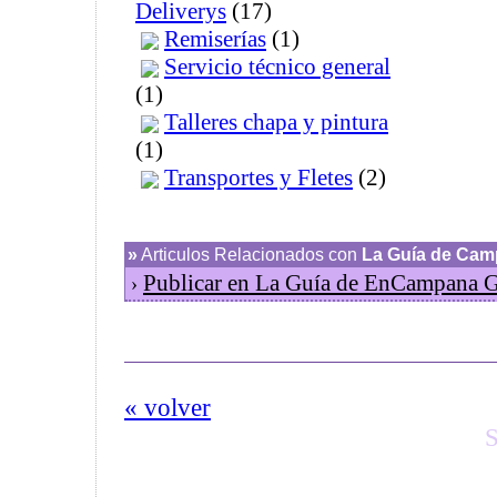
Deliverys
(17)
Remiserías
(1)
Servicio técnico general
(1)
Talleres chapa y pintura
(1)
Transportes y Fletes
(2)
»
Articulos Relacionados con
La Guía de Ca
Publicar en La Guía de EnCampana
›
« volver
S