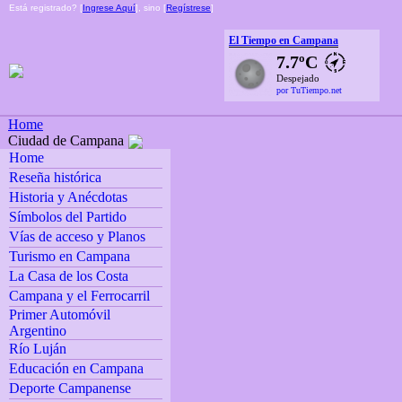
Está registrado? [
Ingrese Aquí
], sino [
Regístrese
]
El Tiempo en Campana
7.7ºC
Despejado
por TuTiempo.net
Home
Ciudad de Campana
Home
Reseña histórica
Historia y Anécdotas
Símbolos del Partido
Vías de acceso y Planos
Turismo en Campana
La Casa de los Costa
Campana y el Ferrocarril
Primer Automóvil
Argentino
Río Luján
Educación en Campana
Deporte Campanense