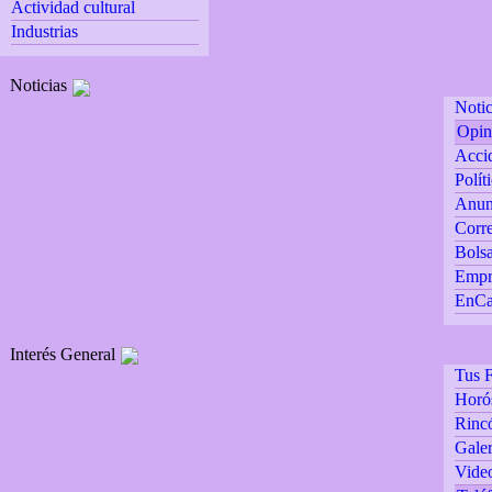
Actividad cultural
Industrias
Noticias
Notic
Opin
Accid
Polít
Anun
Corre
Bolsa
Empr
EnCa
Interés General
Tus F
Horó
Rincó
Galer
Vide