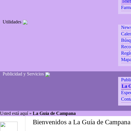
Teléf
Farm
Utilidades
Newsl
Calen
Búsq
Reco
Regís
Mapa 
Publicidad y Servicios
Publ
La 
Espec
Cont
Usted está aquí »
La Guía de Campana
Bienvenidos a La Guía de Campana