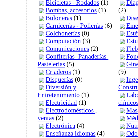
Bicicletas - Rodados
(1)
Diag
Bombas, accesorios
(1)
(2)
Buloneras
(1)
Dise
Carnicerías - Pollerías
(6)
Eme
Colchonerías
(0)
Esté
Computación
(3)
Estu
Comunicaciones
(2)
Fleb
Confiterías- Panaderías-
Fon
Pastelerías
(5)
Gine
Criaderos
(1)
(9)
Disquerías
(0)
Inge
Diversión y
Constru
Entretenimiento
(1)
Labo
Electricidad
(1)
clínico
Electrodomésticos ,
Masa
ventas
(2)
Médi
Electrónica
(4)
Nutr
Enseñanza idiomas
(4)
Odo