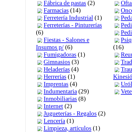
Fábrica de pastas
(2)
Oft
Farmacias
(14)
Onc
Ferretería Industrial
(1)
Ped
Ferreterías - Pinturerías
Pedi
(6)
Pedi
Fiestas - Salones e
Psiq
Insumos p/
(6)
(16)
Fumigadoras
(1)
Reu
Gimnasios
(3)
Trad
Heladerías
(4)
Trau
Herrerías
(1)
Kinesi
Imprentas
(4)
Uró
Indumentaria
(29)
Vete
Inmobiliarias
(8)
Internet
(2)
Jugueterías - Regalos
(2)
Lencería
(1)
Limpieza, artículos
(1)