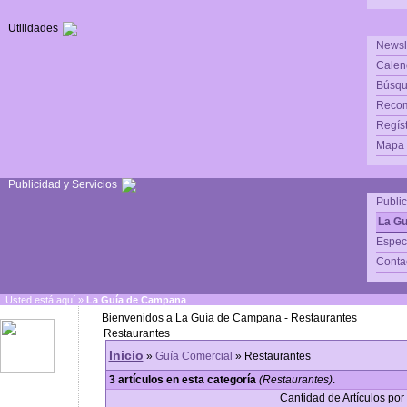
Utilidades
Newsl
Calen
Búsqu
Reco
Regís
Mapa d
Publicidad y Servicios
Publi
La G
Espec
Conta
Usted está aquí »
La Guía de Campana
Bienvenidos a La Guía de Campana - Restaurantes
Restaurantes
Inicio
»
Guía Comercial
» Restaurantes
3 artículos en esta categoría
(Restaurantes)
.
Cantidad de Artículos por 