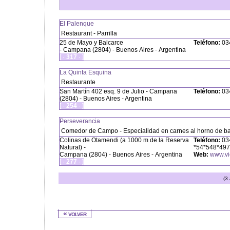
El Palenque
Restaurant - Parrilla
25 de Mayo y Balcarce
Teléfono:
034
- Campana (2804) - Buenos Aires - Argentina
[ ·
317
· ]
La Quinta Esquina
Restaurante
San Martín 402 esq. 9 de Julio - Campana
Teléfono:
034
(2804) - Buenos Aires - Argentina
[ ·
254
· ]
Perseverancia
Comedor de Campo - Especialidad en carnes al horno de ba
Colinas de Otamendi (a 1000 m de la Reserva
Teléfono:
034
Natural) -
*54*548*4972
Campana (2804) - Buenos Aires - Argentina
Web:
www.vi
[ ·
277
· ]
(3
« volver