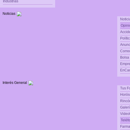
Industrias
Noticias
Notici
Opini
Accide
Políti
Anunc
Corre
Bolsa
Empre
EnCam
Interés General
Tus F
Horós
Rincón
Galerí
Video
Teléf
Farma