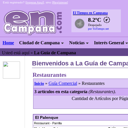
Está registrado? [
Ingrese Aquí
], sino [
Regístrese
]
El Tiempo en Campana
8.2ºC
Despejado
por TuTiempo.net
Home
Ciudad de Campana
Noticias
Interés General
Usted está aquí »
La Guía de Campana
Bienvenidos a La Guía de Campa
Restaurantes
»
Guía Comercial
» Restaurantes
Inicio
3 artículos en esta categoría
(Restaurantes)
.
Cantidad de Artículos por Págin
El Palenque
Restaurant - Parrilla