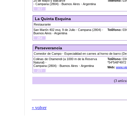
25 de Mayo y Balcarce
Teléfono:
034
- Campana (2804) - Buenos Aires - Argentina
[ ·
317
· ]
La Quinta Esquina
Restaurante
San Martín 402 esq. 9 de Julio - Campana (2804) -
Teléfono:
034
Buenos Aires - Argentina
[ ·
254
· ]
Perseverancia
Comedor de Campo - Especialidad en carnes al horno de barro (De
Colinas de Otamendi (a 1000 m de la Reserva
Teléfono:
034
Natural) -
*54*548*4972 
Campana (2804) - Buenos Aires - Argentina
Web:
www.vi
[ ·
277
· ]
(3 artíc
« volver