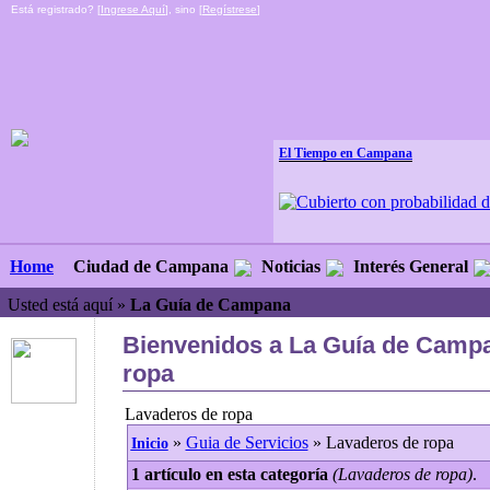
Está registrado? [
Ingrese Aquí
], sino [
Regístrese
]
El Tiempo en Campana
Ciudad de Campana
Noticias
Interés General
Home
Usted está aquí »
La Guía de Campana
Bienvenidos a La Guía de Campa
ropa
Lavaderos de ropa
»
Guia de Servicios
» Lavaderos de ropa
Inicio
1 artículo en esta categoría
(Lavaderos de ropa)
.