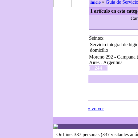
»
Guia de Servicio
Inicio
1 artículo en esta categ
Can
Seintex
Servicio integral de higi
domicilio
Moreno 292 - Campana (
Aires - Argentina
[ ·
244
· ]
« volver
OnLine: 337 personas (337 visitantes an