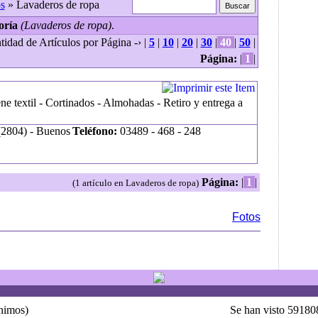
s
» Lavaderos de ropa
oría
(Lavaderos de ropa)
.
tidad de Artículos por Página -› |
5
|
10
|
20
|
30
|
40
|
50
|
Página:
|
1
|
ene textil - Cortinados - Almohadas - Retiro y entrega a
2804) - Buenos
Teléfono:
03489 - 468 - 248
Página:
|
1
|
(1 artículo en Lavaderos de ropa)
Fotos
ónimos)
Se han visto 59180