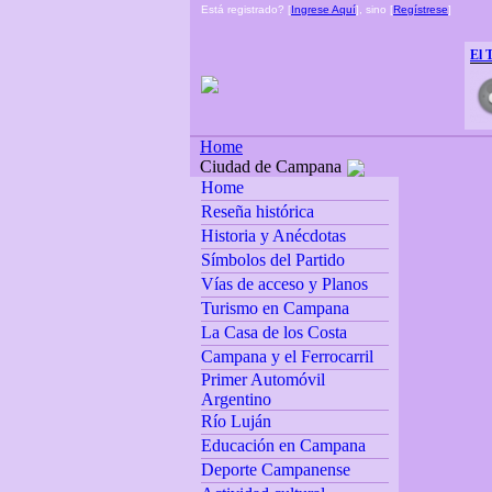
Está registrado? [
Ingrese Aquí
], sino [
Regístrese
]
El 
Home
Ciudad de Campana
Home
Reseña histórica
Historia y Anécdotas
Símbolos del Partido
Vías de acceso y Planos
Turismo en Campana
La Casa de los Costa
Campana y el Ferrocarril
Primer Automóvil
Argentino
Río Luján
Educación en Campana
Deporte Campanense