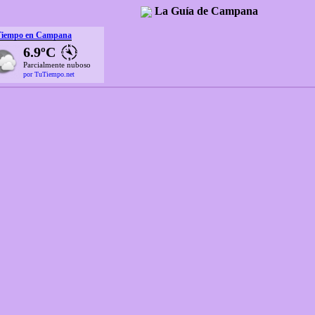
La Guía de Campana
Tiempo en Campana
6.9ºC
Parcialmente nuboso
por TuTiempo.net