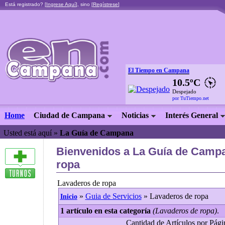
Está registrado? [
Ingrese Aquí
], sino [
Regístrese
]
El Tiempo en Campana
10.5ºC
Despejado
por TuTiempo.net
Home
Ciudad de Campana
Noticias
Interés General
Usted está aquí »
La Guía de Campana
Bienvenidos a La Guía de Campa
ropa
Lavaderos de ropa
»
Guia de Servicios
» Lavaderos de ropa
Inicio
1 artículo en esta categoría
(Lavaderos de ropa)
.
Cantidad de Artículos por Págin