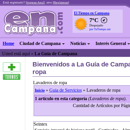
Está registrado? [
Ingrese Aquí
], sino [
Regístrese
]
El Tiempo en Campana
7ºC
Despejado
por TuTiempo.net
Home
Ciudad de Campana
Noticias
Interés General
Usted está aquí »
La Guía de Campana
Bienvenidos a La Guía de Campa
ropa
Lavaderos de ropa
»
Guia de Servicios
» Lavaderos de ropa
Inicio
1 artículo en esta categoría
(Lavaderos de ropa)
.
Cantidad de Artículos por Págin
Seintex