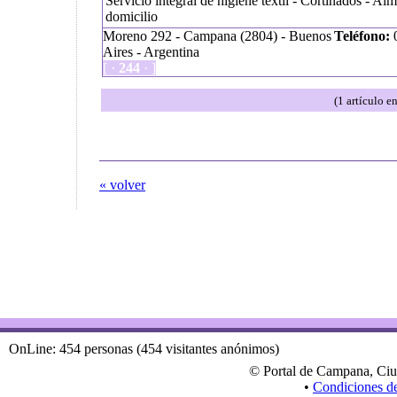
Servicio integral de higiene textil - Cortinados - Al
domicilio
Moreno 292 - Campana (2804) - Buenos
Teléfono:
0
Aires - Argentina
[ ·
244
· ]
(1 artículo e
« volver
OnLine: 454 personas (454 visitantes anónimos)
© Portal de Campana, Ciu
•
Condiciones d